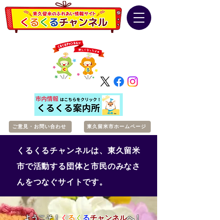
ご意見・お問い合わせ
東久留米市ホームページ
くるくるチャンネルは、東久留米
市で活動する団体と市民のみなさ
んをつなぐサイトです。
ようこそ！
く
る
く
る
チャンネル
へ！