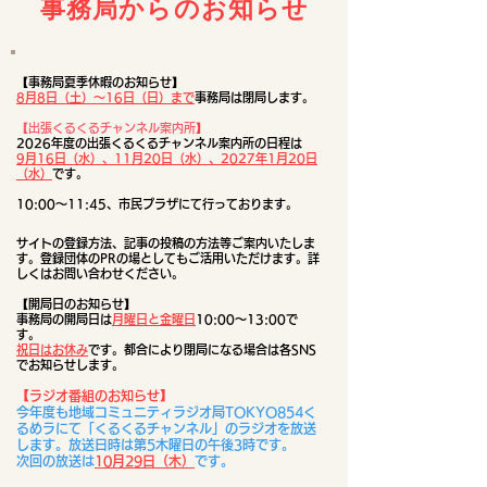
​事務局からのお知らせ
【事務局夏季休暇のお知らせ】
8月8日（土）～16日（日）まで
事務局は閉局します。
​
【出張くるくるチャンネル案内所
】
2026年度の出張くるくるチャンネル案内所の日程は
9月16日（水）、
11月20日（水）、2027年1月20日
（水）
です。
10:00～11:45、市民プラザにて行っております。
サイトの
登録方法、
記事の投稿の方法等ご案内いたしま
す。​​登録団
体のPRの場としてもご活用いただけます。詳
しくはお問い合わせください。
【開局日のお知らせ】
事務局の開局日は
月曜日と金曜日
10:00～13:00で
す。
祝日はお休み
です。都合により閉局になる場合は各SNS
でお知らせします。
​【ラジオ番組のお知らせ】​
​今年度も地域コミュニティラジオ局TOKYO854く
るめラにて「くるくるチャンネル」のラジオを放送
します。放送日時は第5木曜日の午後3時です。
​次回の放送は
10月29日（木）
です。