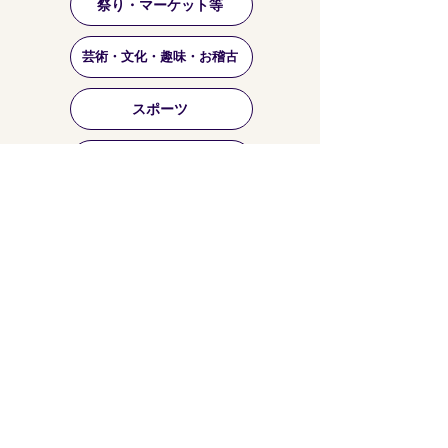
祭り・マーケット等
芸術・文化・趣味・お稽古
スポーツ
農業・商業・環境
くらし・国際交流・その他
活動紹介
まちづくり・自治会
子ども・子育て
福祉・高齢者・健康