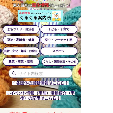
団体情報
​
東久留米の
がいっぱい！
まちづくり・自治会
子ども・子育て
福祉・高齢者・健康
祭り・マーケット等
スポーツ
芸術・文化・趣味・お稽古
農業・商業・環境
くらし・国際交流・その他
↑各団体の最新情報はこちら↑​
​↓イベント情報（事前）活動紹介（事
後）の記事はこちら↓