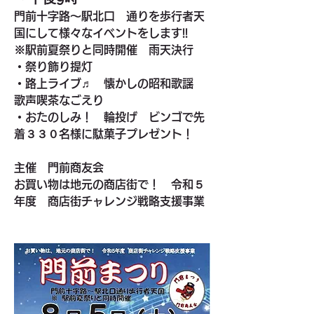
門前十字路～駅北口　通りを歩行者天
国にして様々なイベントをします!!
※駅前夏祭りと同時開催　雨天決行　
・祭り飾り提灯
・路上ライブ♬　懐かしの昭和歌謡　
歌声喫茶なごえり
・おたのしみ！　輪投げ　ビンゴで先
着３３０名様に駄菓子プレゼント！
主催　門前商友会　
お買い物は地元の商店街で！　令和５
年度　商店街チャレンジ戦略支援事業