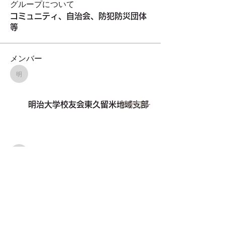
グループについて
コミュニティ、自治会、防犯防災団体
等
メンバー
明治大学校友会東久留米地域支部
明治大学校友会東久留米地域支部
フォロー
東久留米市自治会連絡会
フォロー
東久留米市自治会連絡会
東久留米建築設計協会
フォロー
東久留米建築設計協会
TOKYO854くるめラ
フォロー
東久留米市社会福祉協議会
フォロー
すべてのメンバーを表示（26名）