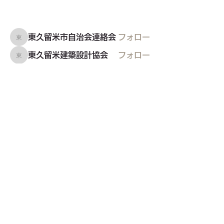
東久留米市自治会連絡会
フォロー
東久留米市自治会連絡会
東久留米建築設計協会
フォロー
東久留米建築設計協会
TOKYO854くるめラ
フォロー
東久留米市社会福祉協議会
フォロー
すべてのメンバーを表示（26名）
東久留米市コミュニティサイト
運営
委員会
事務局
〒203-0033
東久留米市滝山4-1-10
西部地域センター内