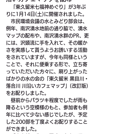
　「東久留米七福神めぐり」が3年ぶ
りに1月14日(土)に開催されました。
　市民環境会議の水とみどり部会は、
例年、南沢湧水地前の通り脇で、湧水
マップの配布や、南沢湧水群のPR、更
には、沢頭流に手を入れて、その暖か
さを実感して貰うようお誘いする活動
をされていますが、今年も同様という
ことで、それに便乗する形で、立ち寄
っていただいた方々に、刷り上がった
ばかりの水の会の「東久留米 黒目川・
落合川 川沿いカフェマップ」(改訂版)
をお配りしました。
　昼前からパラツキ程度でしたが雨も
降るという空模様のもと、参加者も例
年に比べて少ない感じでしたが、予定
した200部を丁度よくお配りすること
ができました。