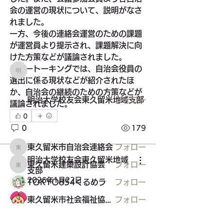
グループについて
会の運営の現状について、説明がなさ
コミュニティ、自治会、防犯防災団体
れました。
等
一方、今後の連絡会運営のための課題
が運営員より提示され、課題解決に向
メンバー
けた方策などが議論されました。
フリートーキングでは、自治会役員の
明治大学校友会東久留米地域支部
選出に係る現状などが紹介されたほ
か、自治会の継続のための方策などが
明治大学校友会東久留米地域支部
フォロー
議論されました。
0
0
179
東久留米市自治会連絡会
フォロー
東久留米市自治会連絡会
明治大学校友会東久留米地域
東久留米建築設計協会
フォロー
明治大学校友会東久留米地域支部
東久留米建築設計協会
支部
2026年1月22日
TOKYO854くるめラ
フォロー
東久留米市社会福祉協議会
フォロー
すべてのメンバーを表示（26名）