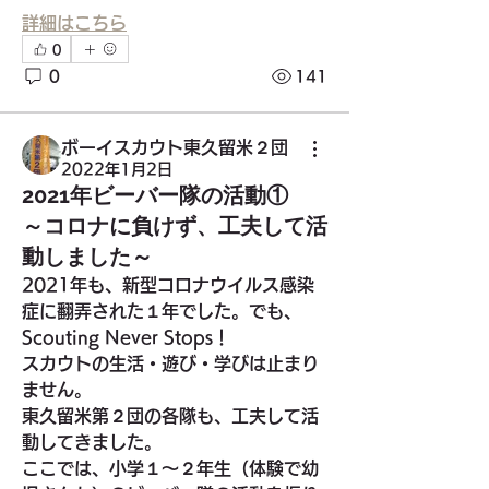
詳細はこちら
0
0
141
ボーイスカウト東久留米２団
2022年1月2日
2021年ビーバー隊の活動①
～コロナに負けず、工夫して活
動しました～
2021年も、新型コロナウイルス感染
症に翻弄された１年でした。でも、
Scouting Never Stops！
スカウトの生活・遊び・学びは止まり
ません。
東久留米第２団の各隊も、工夫して活
動してきました。
グループについて
ここでは、小学１～２年生（体験で幼