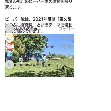
学校、サークル、習い事（主にこども
児さんも）のビーバー隊の活動を振り
を対象とした情報）
返ります。
ビーバー隊は、2021年度は「東久留
メンバー
米のふしぎ発見」というテーマで活動
staff3499
フォロー
に取り組んでいます。
staff3499
アミ・リトミック
フォロー
santa.higashikurume
フォロー
東久留米市市民プラザ
フォロー
minamisawa-steiner
フォロー
minamisawa-steiner
すべてのメンバーを表示（8名）
詳細はこちら
東久留米市コミュニティサイト
運営
0
委員会
0
69