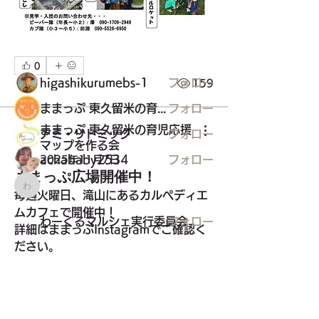
学校、サークル、習い事（主にこども
を対象とした情報）
メンバー
0
higashikurumebs-1
フォロー
0
159
ままっぷ 東久留米の育児応援マップを作る会
フォロー
ままっぷ 東久留米の育児応援
アミ・リトミック
フォロー
マップを作る会
achababy2534
フォロー
2025年11月7日
ままっぷ広場開催中！
わーくるマルシェ実行委員会
毎週火曜日、滝山にあるカルペディエ
ムカフェで開催中！
わーくるマルシェ実行委員会
フォロー
詳細はままっぷInstagramでご確認く
ださい。
すべてのメンバーを表示（25名）
ご参加おまちしてます♪