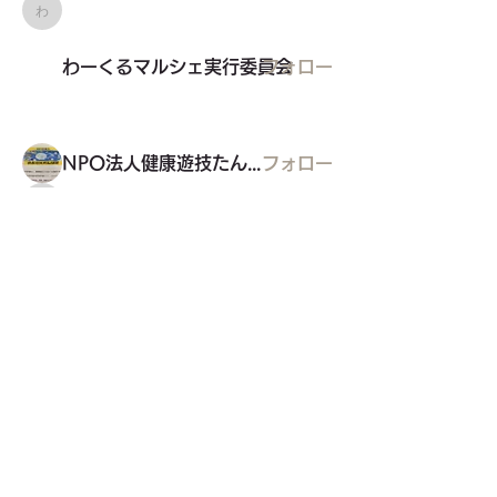
わーくるマルシェ実行委員会
わーくるマルシェ実行委員会
フォロー
NPO法人健康遊技たんぽぽ
フォロー
グリコの家
グリコの家
フォロー
元気で歩こう会
フォロー
すべてのメンバーを表示（9名）
東久留米市コミュニティサイト
運営
委員会
事務局