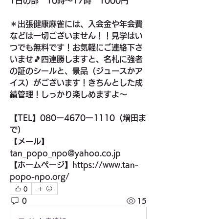
1日の部　10時〜17時　1000円
＊出張健康麻雀には、入会金や年会費
などは一切ございません！！見学はい
つでも無料です！お気軽にご連絡下さ
いませ🎵四連勝しますと、名札に強者
の証のシールと、景品（ジュースかア
イス）がございます！きちんとした成
績管理！しっかり楽しめますよ〜
【TEL】080ー4670ー1110（増田ま
で）
【メール】
tan_popo_npo@yahoo.co.jp 
【ホームページ】https://www.tan-
popo-npo.org/
0
0
15