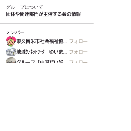
グループについて
団体や関連部門が主催する会の情報
メンバー
東久留米市社会福祉協議会
フォロー
地域ｹｱﾈｯﾄﾜｰｸ ゆいまぁる
フォロー
グループ「中国だい好き」
フォロー
ﾘｶﾊﾞﾘｰｶﾚｯｼﾞ・ﾎﾟﾘﾌｫﾆｰ
フォロー
グリコの家
グリコの家
フォロー
すべてのメンバーを表示（22名）
東久留米市コミュニティサイト
運営