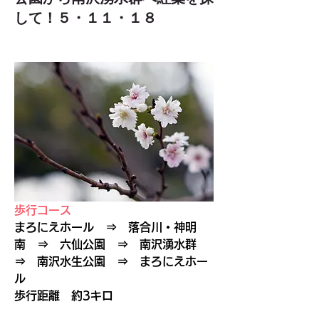
して！５・１１・１８
歩行コース
まろにえホール　⇒　落合川・神明
南　⇒　六仙公園　⇒　南沢湧水群　
⇒　南沢水生公園　⇒　まろにえホー
ル
歩行距離　約3キロ