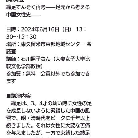
纏足てんそく再考――足元から考える
中国女性史――
日時：2024年6月16日（日） 13：
30～15：30
場所：東久留米市東部地域センター 会
議室
講師：石川照子さん（大妻女子大学比
較文化学部教授）
参加費：無料　会員以外でも参加でき
ます
■講演内容
　纏足は、3、4才の幼い時に女性の足
を成長しないように緊縛した中国の風
習で、明・清時代をピークに千年以上
続きました。それは女性に大変な苦痛
を与えましたが、一方で束縛した纏足