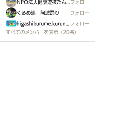
NPO法人健康遊技たんぽぽ
フォロー
くるめ連 阿波踊り
フォロー
higashikurume.kurunet
フォロー
すべてのメンバーを表示（20名）
東久留米市コミュニティサイト
運営
委員会
事務局
〒203-0033
東久留米市滝山4-1-10
西部地域センター内