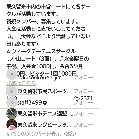
東久留⽶市内の市営コートにて各サー
クルが活動しています。
新規メンバー、募集しています。
⼊会は活動⽇に直接いらしてくださ
い。（⼤会などにより活動していない
グループについて
⽇もあります）
スポーツ関連
☆ウィークデーテニスサークル
…⼩⼭コート（3⾯）、⽉⽔⾦曜⽇の
メンバー
午後、⼊会⾦1000円、会費6か⽉
6000円、ビジター1回1000円
rokusenkouen-jim
フォロー
rokusenkouen-jim
詳細はこちら
0
東久留米市民スポーツウエルネス吹矢
フォロー
東久留米市民スポーツウエルネス吹矢
0
2371
staff3499
フォロー
staff3499
東久留米市テニス連盟_硬式
フォロー
東久留米ラグビーフットボールクラブ
フォロー
すべてのメンバーを表示（8名）