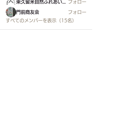
東久留米自然ふれあいボランティア（H.Shimo）
フォロー
門前商友会
フォロー
すべてのメンバーを表示（15名）
東久留米市コミュニティサイト
運営
委員会
事務局
〒203-0033
東久留米市滝山4-1-10
西部地域センター内