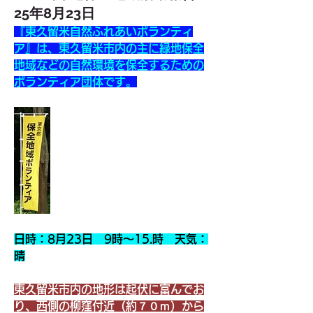
25年8月23日
『東久留米自然ふれあいボランティ
ア』は、東久留米市内の主に緑地保全
地域などの自然環境を保全するための
ボランティア団体です。
日時：8月23日　9時～15.時　天気：
晴
東久留米市内の地形は起伏に富んでお
り、西側の柳窪付近（約７０ｍ）から