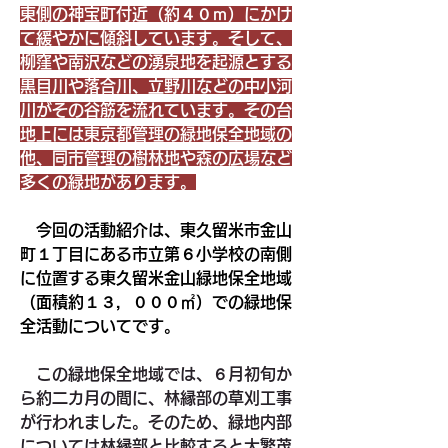
東側の神宝町付近（約４０ｍ）にかけ
て緩やかに傾斜しています。そして、
柳窪や南沢などの湧泉地を起源とする
黒目川や落合川、立野川などの中小河
川がその谷筋を流れています。その台
地上には東京都管理の緑地保全地域の
他、同市管理の樹林地や森の広場など
多くの緑地があります。
　今回の活動紹介は、東久留米市金山
町１丁目にある市立第６小学校の南側
に位置する東久留米金山緑地保全地域
（面積約１３，０００㎡）での緑地保
全活動についてです。
　この緑地保全地域では、６月初旬か
ら約二カ月の間に、林縁部の草刈工事
が行われました。そのため、緑地内部
については林縁部と比較すると大繁茂