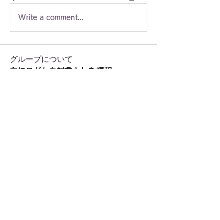
Write a comment...
グループについて
主にこどもを対象とした情報
メンバー
staff3499
フォロー
staff3499
小山市民農園
フォロー
小山市民農園
環境フェスティバル実行委員会
フォロー
東久留米自然ふれあいボランティア（H.Shimo）
フォロー
門前商友会
フォロー
すべてのメンバーを表示（15名）