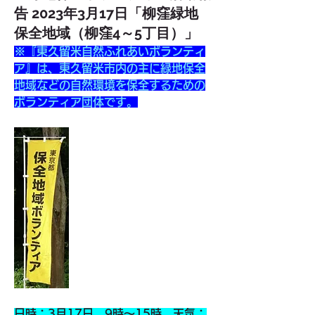
告 2023年3月17日「柳窪緑地
保全地域（柳窪4～5丁目）」
※『東久留米自然ふれあいボランティ
ア』は、東久留米市内の主に緑地保全
地域などの自然環境を保全するための
ボランティア団体です。
日時：3月17日　9時～15時　天気：