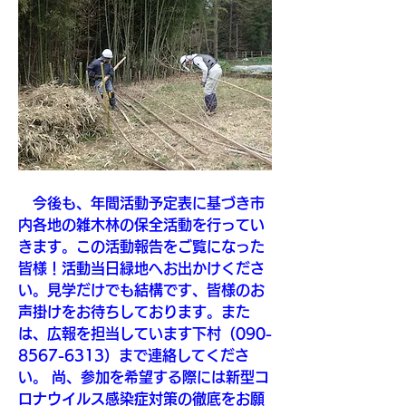
　今後も、年間活動予定表に基づき市
内各地の雑木林の保全活動を行ってい
きます。この活動報告をご覧になった
皆様！活動当日緑地へお出かけくださ
い。見学だけでも結構です、皆様のお
声掛けをお待ちしております。また
は、広報を担当しています下村（090-
8567-6313）まで連絡してくださ
い。 尚、参加を希望する際には新型コ
ロナウイルス感染症対策の徹底をお願