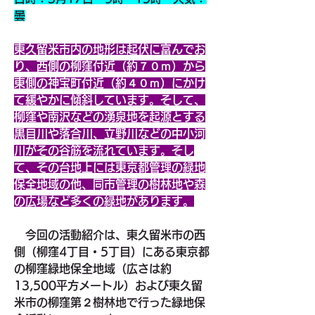
曇
東久留米市内の地形は起伏に富んでお
り、西側の柳窪付近（約７０ｍ）から
東側の神宝町付近（約４０ｍ）にかけ
て緩やかに傾斜しています。そして、
柳窪や南沢などの湧泉地を起源とする
黒目川や落合川、立野川などの中小河
川がその谷筋を流れています。そし
て、その台地上には東京都管理の緑地
保全地域の他、同市管理の樹林地や森
の広場など多くの緑地があります。
　今回の活動紹介は、東久留米市の西
側（柳窪4丁目・5丁目）にある東京都
の柳窪緑地保全地域（広さは約
13,500平方メートル）および東久留
米市の柳窪第２樹林地で行った緑地保