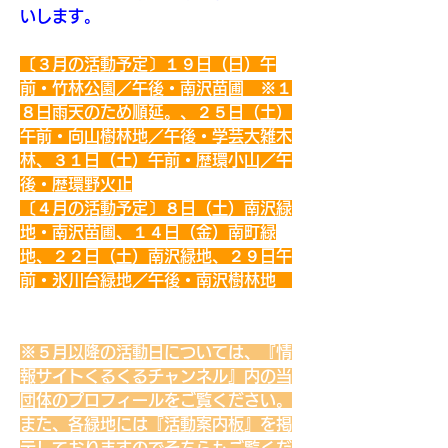
いします。
〔３月の活動予定〕１９日（日）午
前・竹林公園／午後・南沢苗圃　※１
８日雨天のため順延。、２５日（土）
午前・向山樹林地／午後・学芸大雑木
林、３１日（土）午前・歴環小山／午
後・歴環野火止
〔４月の活動予定〕８日（土）南沢緑
地・南沢苗圃、１４日（金）南町緑
地、２２日（土）南沢緑地、２９日午
前・氷川台緑地／午後・南沢樹林地　
※
※５月以降の活動日については、『情
報サイトくるくるチャンネル』内の当
団体のプロフィールをご覧ください。
また、各緑地には『活動案内板』を掲