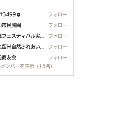
ー
aff3499
フォロー
99
山市民農園
フォロー
民農園
環境フェスティバル実行委員会
フォロー
東久留米自然ふれあいボランティア（H.Shimo）
フォロー
前商友会
フォロー
メンバーを表示（15名）