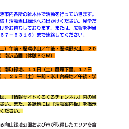
き市内各所の雑木林で活動を行っていきます。
様！活動当日緑地へお出かけください。見学だ
けをお待ちしております。または、広報を担当
６７－６３１６）まで連絡してください。
土）午前・歴環小山／午後・歴環野火止、２０
）南沢苗圃（体験ＰＧＭ）
）南町緑地、１１日（土）歴環下里、１７日
）、２５日（土）午前・氷川台緑地／午後・学
は、『情報サイトくるくるチャンネル』内の当
さい。また、各緑地には『活動案内板』を掲示
ください。
る向山緑地公園および市が取得したエリアを含