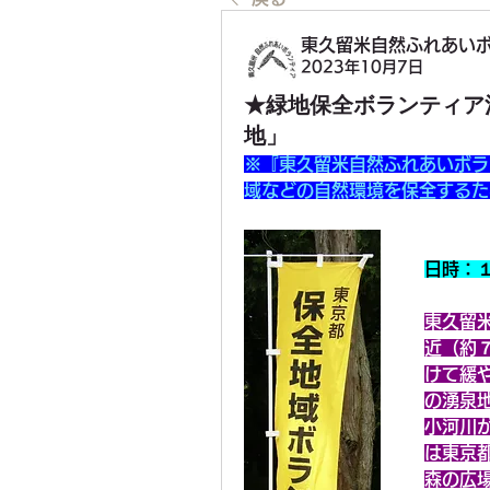
東久留米自然ふれあいボラ
2023年10月7日
★緑地保全ボランティア活
地」
※『東久留米自然ふれあいボラ
域などの自然環境を保全するた
日時：
東久留
近（約
けて緩
の湧泉
小河川
は東京
森の広