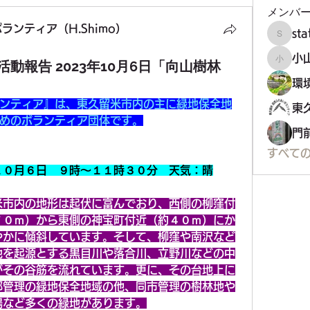
メンバ
ンティア（H.Shimo）
st
staff34
小
動報告 2023年10月6日「向山樹林
小山市
ンティア』は、東久留米市内の主に緑地保全地
めのボランティア団体です。
門
すべての
１０月６日　９時～１１時３０分　天気：晴
米市内の地形は起伏に富んでおり、西側の柳窪付
７０ｍ）から東側の神宝町付近（約４０ｍ）にか
やかに傾斜しています。そして、柳窪や南沢など
地を起源とする黒目川や落合川、立野川などの中
がその谷筋を流れています。更に、その台地上に
都管理の緑地保全地域の他、同市管理の樹林地や
場など多くの緑地があります。