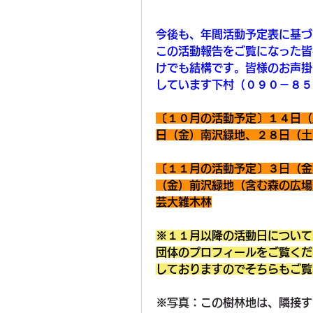
今後も、年間活動予定表に基づ
この活動報告をご覧になった皆
けでも結構です。皆様のお声掛
しています下村（０９０－８５
〔１０月の活動予定〕１４日（
日（金）南沢緑地、２８日（土
〔１１月の活動予定〕３日（金
（金）前沢緑地（含む森の広場
芸大雑木林
※１１月以降の活動日について
団体のプロフィールをご覧くだ
しておりますのでそちらもご覧
※写真：この樹林地は、隣接す