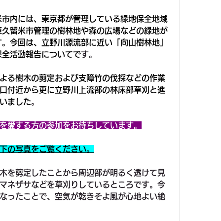
米市内には、東京都が管理している緑地保全地域
東久留米市管理の樹林地や森の広場などの緑地が
す。今回は、立野川源流部に近い「向山樹林地」
保全活動報告についてで
す。
よる樹木の剪定および支障竹の伐採などの作業
口付近から更に立野川上流部の林床部草刈と進
いました
。
を愛する方の参加をお待ちしています。
下の写真をご覧ください。
木を剪定したことから周辺部が明るく透けて見
マネザサなどを草刈りしているところです。今
なったことで、空気が乾きそよ風が心地よい絶