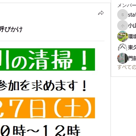
メンバ
st
staff34
小
呼びかけ
小山市
門
すべての