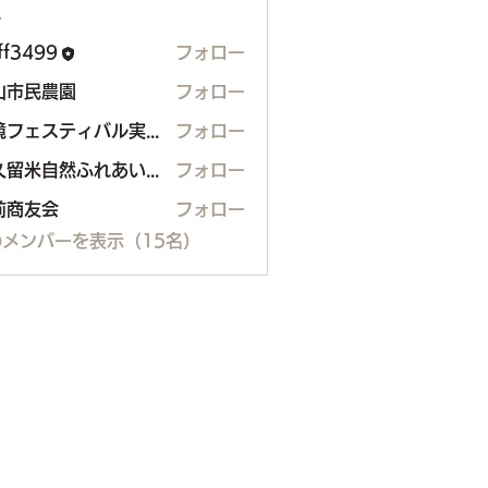
ー
aff3499
フォロー
99
山市民農園
フォロー
民農園
環境フェスティバル実行委員会
フォロー
東久留米自然ふれあいボランティア（H.Shimo）
フォロー
前商友会
フォロー
メンバーを表示（15名）