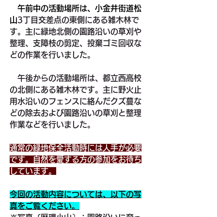
　午前中の活動場所は、小金井街道松
山
3丁目交差点の東側にある雑木林で
す。主に緑地北側の園路沿いの草刈や
整理、支障枝の剪定、投棄ゴミ回収な
どの作業を行いました。
　午後からの活動場所は、都立西高校
の北側にある雑木林です。主に野火止
用水沿いのフェンスに絡んだクズ蔓な
どの除去および園路沿いの草刈と整理
作業などを行いました。
通常の緑地保全活動時には人手が必要
です。自然を愛する方の参加をお待ち
しています。
今回の活動内容については、以下の写
真をご覧ください。