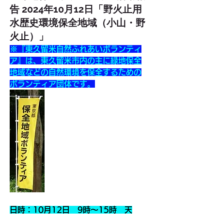
告 2024年10月12日「野火止用
水歴史環境保全地域（小山・野
火止）」
※『東久留米自然ふれあいボランティ
ア』は、東久留米市内の主に緑地保全
地域などの自然環境を保全するための
ボランティア団体です。
日時：10月12日　9時～15時　天