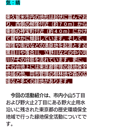
気：晴
東久留米市内の地形は起伏に富んでお
り、西側の柳窪付近（約７０ｍ）から
東側の神宝町付近（約４０ｍ）にかけ
て緩やかに傾斜しています。そして、
柳窪や南沢などの湧泉地を起源とする
黒目川や落合川、立野川などの中小河
川がその谷筋を流れています。更に、
その台地上には東京都管理の緑地保全
地域の他、同市管理の樹林地や森の広
場など多くの緑地があります。
　今回の活動紹介は、市内小山
5丁目
および野火止2丁目にある野火止用水
沿いに残された東京都の歴史環境保全
地域で行った緑地保全活動についてで
す。