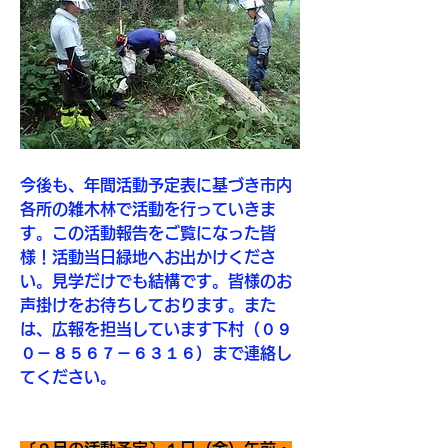
今後も、年間活動予定表に基づき市内
各所の雑木林で活動を行っていきま
す。この活動報告をご覧になった皆
様！活動当日緑地へお出かけくださ
い。見学だけでも結構です。皆様のお
声掛けをお待ちしております。また
は、広報を担当しています下村（０９
０－８５６７－６３１６）まで連絡し
てください。