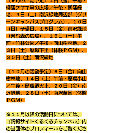
〔９月の活動予定〕１日（金）午前・
柳窪ケヤキ森の広場／午後・柳窪緑
地、９日（土）南沢緑地周辺部（グリ
ーンキャンパスプログラム）、１０日
（日）予備日、１５日（金）前沢緑地
（含む森の広場）、１６日（土）午
前・竹林公園／午後・向山樹林地、２
３日（土）歴環下里（体験ＰＧＭ）、
３０日（土）南沢緑地
〔１０月の活動予定〕６日（金）向山
樹林地、１４日（土）午前・歴環小山
／午後・歴環野火止、２０日（金）南
沢緑地、２８日（土）南沢苗圃（体験
ＰＧＭ）
※１１月以降の活動日については、
『情報サイトくるくるチャンネル』内
の当団体のプロフィールをご覧くださ