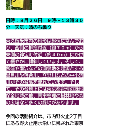
日時：８月２６日　９時～１３時３０
分　天気：晴のち曇り
東久留米市内の地形は起伏に富んでお
り、西側の柳窪付近（約７０ｍ）から
東側の神宝町付近（約４０ｍ）にかけ
て緩やかに傾斜しています。そして、
柳窪や南沢などの湧泉地を起源とする
黒目川や落合川、立野川などの中小河
川がその谷筋を流れています。そし
て、その台地上には東京都管理の緑地
保全地域の他、同市管理の樹林地や森
の広場など多くの緑地があります。
今回の活動紹介は、市内野火止
2丁目
にある野火止用水沿いに残された東京