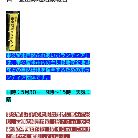
東久留米自然ふれあいボランティア』
は、東久留米市内の主に緑地保全地域
などの自然環境を保全するためのボラ
ンティア団体です。
日時：5月30日　9時～15時　天気：
晴
東久留米市内の地形は起伏に富んでお
り、西側の柳窪付近（約７０ｍ）から
東側の神宝町付近（約４０ｍ）にかけ
て緩やかに傾斜しています。