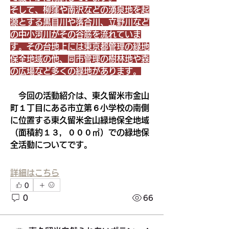
そして、柳窪や南沢などの湧泉地を起
源とする黒目川や落合川、立野川など
の中小河川がその谷筋を流れていま
す。その台地上には東京都管理の緑地
保全地域の他、同市管理の樹林地や森
の広場など多くの緑地があります。
　今回の活動紹介は、東久留米市金山
町１丁目にある市立第６小学校の南側
に位置する東久留米金山緑地保全地域
（面積約１３，０００㎡）での緑地保
全活動についてです。
詳細はこちら
0
0
66