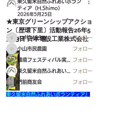
東久留米自然ふれあいボラン
グループについて
ティア（H.Shimo）
主にこどもを対象とした情報
2026年5月25日
★東京グリーンシップアクショ
メンバー
ン〔歴環下里〕活動報告26年5
staff3499
フォロー
月23日 日本電設工業株式会社
staff3499
小山市民農園
フォロー
小山市民農園
環境フェスティバル実行委員会
フォロー
東久留米自然ふれあいボランティア（H.Shimo）
フォロー
門前商友会
フォロー
すべてのメンバーを表示（15名）
東久留米自然ふれあいボランティア』
は、東久留米市内の主に緑地保全地域
などの自然環境を保全するためのボラ
ンティア団体です。
東久留米市コミュニティサイト
運営
委員会
日時：5月23日　9時～15時　天気：