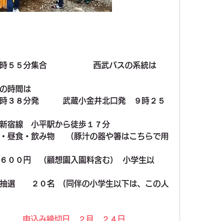
５５分集合　　　　      西武バスの系統は　
の時間は
時３８分発　　　武蔵小金井北口発　９時２５
新宿線　小平駅から徒歩１７分
・昼食・飲み物　　(豚汁の器や箸はこちらで用
６００円　（顧想園入園料含む）  小学生以
抽選　　２０名　(同伴の小学生以下は、この人
申込み締切日　２月　２４日