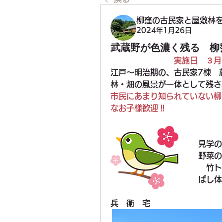
柳窪の古民家と屋敷林
2024年1月26日
武蔵野が色濃く残る 柳
　　　　　　　　実施日　３月３
江戸～明治期の、古民家7棟　
林・畑の風景が一体として残さ
市民にあまり知られていない柳
なお子様歓迎 !!
見学の
野菜の
　竹ト
ばし体
兵　衛　宅