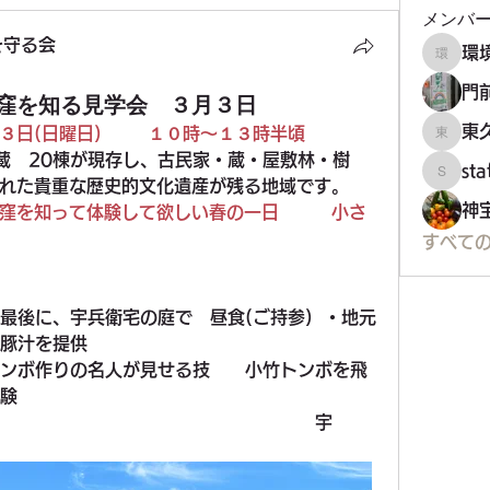
メンバ
を守る会
環境フ
門
窪を知る見学会 ３月３日
東
日(日曜日)  　　１０時～１３時半頃
東久留
蔵　20棟が現存し、古民家・蔵・屋敷林・樹
st
staff34
れた貴重な歴史的文化遺産が残る地域です。
神
窪を知って体験して欲しい春の一日　　　小さ
すべての
最後に、宇兵衛宅の庭で　昼食(ご持参)  ・地元
豚汁を提供　
ンボ作りの名人が見せる技　　小竹トンボを飛
験
宇　