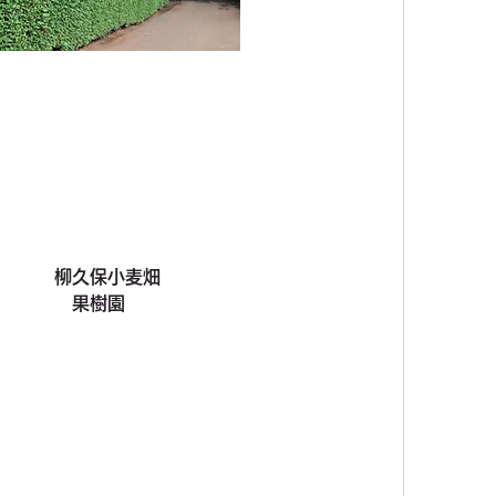
　柳久保小麦畑
　　果樹園