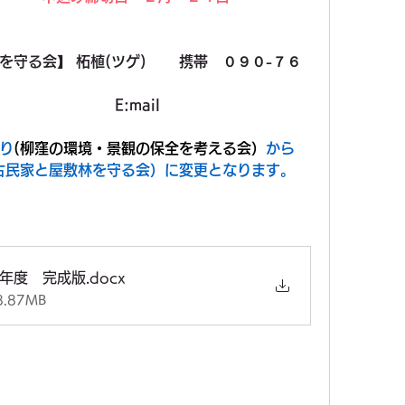
る会】 柘植(ツゲ) 　   携帯　０９０-７６
　　　　　　E:mail  
り
(柳窪の環境・景観の保全を考える会）
から
古民家と屋敷林を守る会）に変更となります。
４年度 完成版
.docx
.87MB