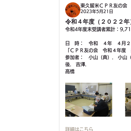
東久留米ＣＰＲ友の会
2023年5月21日
令和４年度（２０２２年
令和4年度末受講者累計：9,71
日　時：　令和　４年　４月２
「ＣＰＲ友の会　令和４年度　
参加者：　小山（典）.　小山（
後.　吉澤.　
高橋
詳細はこちら