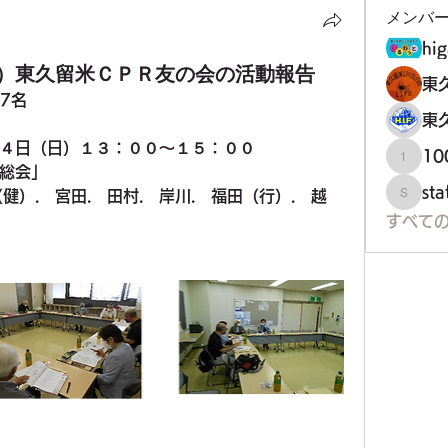
メンバ
hig
）東久留米ＣＰＲ友の会の活動報告
東
7名
東
４日（日）１３：００～１５：００
1
100万
総会」
st
健）.　宮田.　田村.　岸川.　福田（行）.　越
staff34
すべて