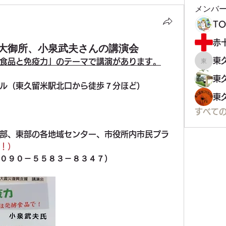
メンバ
T
赤
大御所、小泉武夫さんの講演会
東
食品と免疫力」のテーマで講演があります。
東久留
ル（東久留米駅北口から徒歩７分ほど）
東
すべて
部、東部の各地域センター、市役所内市民プラ
！）
０９０－５５８３－８３４７）