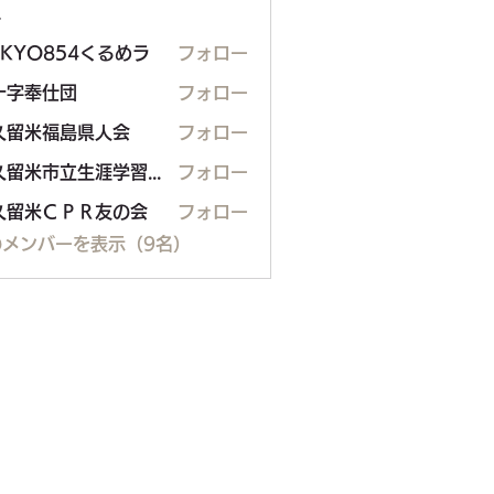
ー
OKYO854くるめラ
フォロー
十字奉仕団
フォロー
久留米福島県人会
フォロー
米福島県人会
東久留米市立生涯学習センター
フォロー
久留米ＣＰＲ友の会
フォロー
のメンバーを表示（9名）