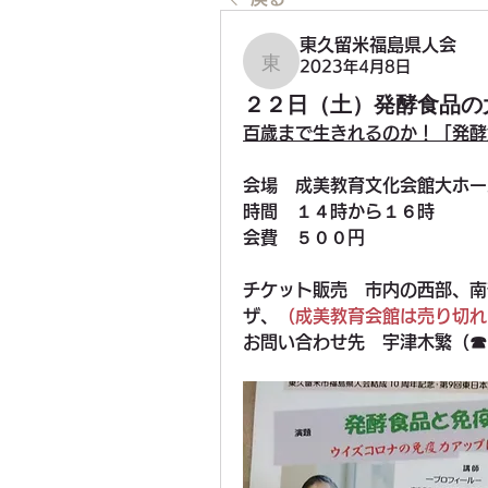
東久留米福島県人会
2023年4月8日
東久留米福島県人会
２２日（土）発酵食品の
百歳まで生きれるのか！「発酵
会場　成美教育文化会館大ホー
時間　１４時から１６時
会費　５００円
チケット販売　市内の西部、南
ザ、
（成美教育会館は売り切れ
お問い合わせ先　宇津木繁（☎