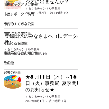
ジオに出ませんか？
市内ピックアップ情報
くるくるチャンネル事務局
2024年10月2日
読了時間: 1分
市民レポーター情報
市内のすてきな公園
市内協力企業特集
登録団体のみなさまへ（旧データの
件）
くるくる保健室
くるくるチャンネル事務局
事務局からのお知らせ
2022年9月16日
読了時間: 1分
その他
過去の記事
★8月11日（木）～16
日（火）事務局 夏季閉局
のお知らせ★
くるくるチャンネル事務局
2022年8月1日
読了時間: 1分