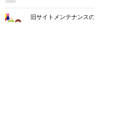
旧サイトメンテナンスの
お知らせ
くるくるチャンネル事務局
2021年6月7日
読了時間: 1分
東久留米市コミュニティサイト
運営
委員会
事務局
〒203-0033
東久留米市滝山4-1-10
西部地域センター内