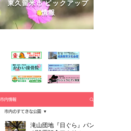
東久留米市 ピックアップ
情報
-
くるくるチャンネル応援企業の
紹介ページはこちら
-
市内情報
市内のすてきな公園
滝山団地『日ぐら』パン
全ての記事