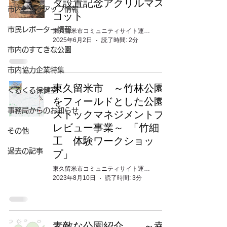
ダ設置記念アクリルマス
市内ピックアップ情報
コット
市民レポーター情報
東久留米市コミュニティサイト運営委員会
2025年6月2日
読了時間: 2分
市内のすてきな公園
市内協力企業特集
東久留米市 ～竹林公園
くるくる保健室
をフィールドとした公園
事務局からのお知らせ
ストックマネジメントプ
レビュー事業～ 「竹細
その他
工 体験ワークショッ
プ」
過去の記事
東久留米市コミュニティサイト運営委員会
2023年8月10日
読了時間: 3分
素敵な公園紹介 ～幸