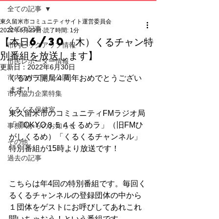
全ての記事
東久留米市コミュニティサイト運営委員会
全ての記事
2022年6月29日
読了時間: 1分
【本日6/30（木）くるチャン特
市内ピックアップ情報
別番組を放送します】
市民レポーター情報
更新日：
2022年6月30日
市内のすてきな公園
くるめラ開局４周年おめでとうござい
ます！
市内協力企業特集
くるくる保健室
東久留米市のコミュニティFMラジオ局
「 TOKYO８５４くるめラ」（旧FMひ
事務局からのお知らせ
がしくるめ）「くるくるチャンネル」
その他
特別番組が15時より放送です！
過去の記事
こちらは年4回の特別番組です。毎回く
るくるチャンネルの登録団体の中から
１団体をゲストにお呼びしてあれこれ
聞いちゃおう！という番組です。