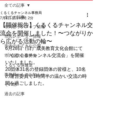
全ての記事
くるくるチャンネル事務局
全ての記事
7月1日
読了時間: 2分
【開催報告】くるくるチャンネル交
市内ピックアップ情報
流会を開催しました！〜つながりか
市民レポーター情報
ら広がる活動の輪〜
市内のすてきな公園
6月28日（日）成美教育文化会館にて
「くるくるチャンネル交流会」を開催
市内協力企業特集
いたしました。
くるくる保健室
20団体31名の登録団体の皆様と、10名
事務局からのお知らせ
の運営委員で1時間半の温かい交流の時
間を過ごしました。
その他
過去の記事