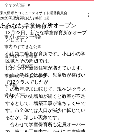
全ての記事
東久留米市コミュニティサイト運営委員会
全ての記事
2025年12月20日
読了時間: 1分
あらなた学童保育所オープン
市内ピックアップ情報
12月22日、新たな学童保育所がオープ
市民レポーター情報
ンします。
市内のすてきな公園
小山第二学童保育所です。小山小の学
市内協力企業特集
区域とその周辺では、
くるくる保健室
じわじわと新築住宅が増えています。
小山小学校では長年、児童数が横ばい
事務局からのお知らせ
で12クラスでしたが
その他
この数年増加に転じて、現在14クラス
過去の記事
です。この先増加が続くと教室が不足
するとして、増築工事が進ちょく中で
す。市全体では人口が減少に転じてい
るなか、珍しい現象です。
　合わせて学童保育所も定員オーバー
で、第二を工事中でしたがこの度完成