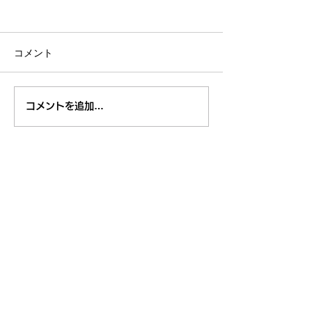
コメント
８月のイベント
【開催報告】くるくるチ
コメントを追加…
ャンネル交流会を開催し
ました！〜つながりから
広がる活動の輪〜
東久留米市コミュニティサイト
運営
委員会
事務局
〒203-0033
東久留米市滝山4-1-10
西部地域センター内