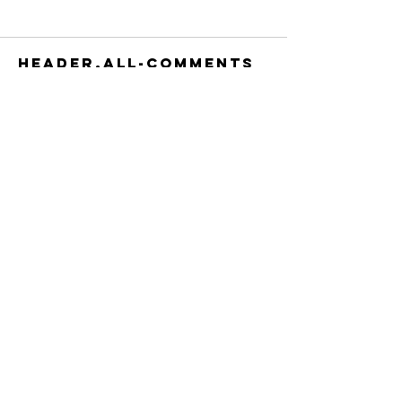
header.all-comments
８月１日,２日清瀬駅南口
7月29日～3
comment-box.placeholder
ふれあい通り夏祭り
米学校給食栄養
東久留米市コミュニティサイト
運営
委員会
事務局
〒203-0033
東久留米市滝山4-1-10
西部地域センター内