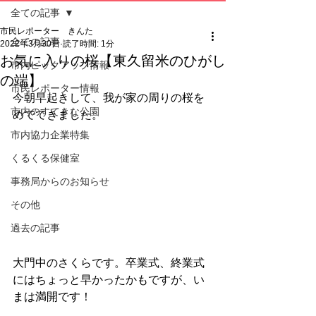
全ての記事
市民レポーター きんた
全ての記事
2022年3月30日
読了時間: 1分
お気に入りの桜【東久留米のひがし
市内ピックアップ情報
の端】
市民レポーター情報
今朝早起きして、我が家の周りの桜を
市内のすてきな公園
めでてきました。
市内協力企業特集
くるくる保健室
事務局からのお知らせ
その他
過去の記事
大門中のさくらです。卒業式、終業式
にはちょっと早かったかもですが、い
まは満開です！