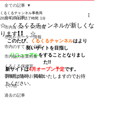
全ての記事
くるくるチャンネル事務局
全ての記事
2021年2月1日
読了時間: 1分
☆ くるくるチャンネルが新しくな
市内ピックアップ情報
ります!! ☆
市民レポーター情報
このたび、
くるくるチャンネル
はより
市内のすてきな公園
良いサイトを目指し
リニューアル
をすることとなりまし
市内協力企業特集
た!!
くるくる保健室
新サイトは
4月オープン予定
です。
事務局からのお知らせ
詳細は随時、掲載いたしますのでお待
ちください。
その他
過去の記事