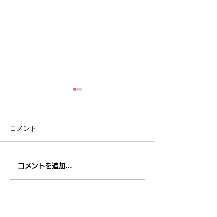
コメント
第８回 くるくるチャン
第８回 くるく
コメントを追加…
ネル川柳コンテスト 全
ネル川柳コンテ
応募作品発表 その５
応募作品発表 
東久留米市コミュニティサイト
運営