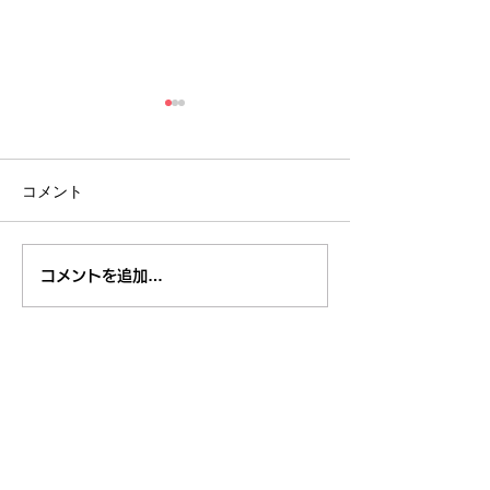
コメント
８月１日,２日清瀬駅南口
7月29日～3
コメントを追加…
ふれあい通り夏祭り
米学校給食栄養
東久留米市コミュニティサイト
運営
委員会
事務局
〒203-0033