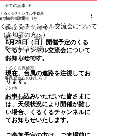
全ての記事
くるくるチャンネル事務局
全ての記事
6月26日
読了時間: 1分
くるくるチャンネル交流会について
市内ピックアップ情報
（参加者の方へ）
市民レポーター情報
6月28日（日）開催予定のくる
市内のすてきな公園
くるチャンネル交流会について
お知らせです。
市内協力企業特集
くるくる保健室
現在、台風の進路を注視してお
事務局からのお知らせ
ります。
その他
お申し込みいただいた皆さまに
過去の記事
は、天候状況により開催が難し
い場合、くるくるチャンネルに
てお知らせいたします。
ご参加予定の方は、ご来場前に