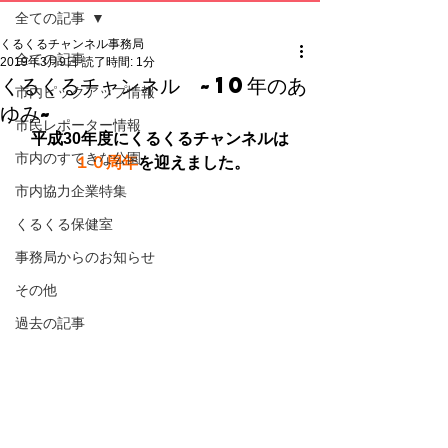
全ての記事
くるくるチャンネル事務局
全ての記事
2019年3月9日
読了時間: 1分
くるくるチャンネル ~10年のあ
市内ピックアップ情報
ゆみ~
市民レポーター情報
平成30年度にくるくるチャンネルは
市内のすてきな公園
１０周年
を迎えました。
市内協力企業特集
くるくる保健室
事務局からのお知らせ
その他
過去の記事