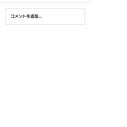
第８回 くるくるチャン
第８回 くるく
コメントを追加…
ネル川柳コンテスト 全
ネル川柳コンテ
応募作品発表 その６
応募作品発表 
東久留米市コミュニティサイト
運営
委員会
事務局
〒203-0033
東久留米市滝山4-1-10
西部地域センター内