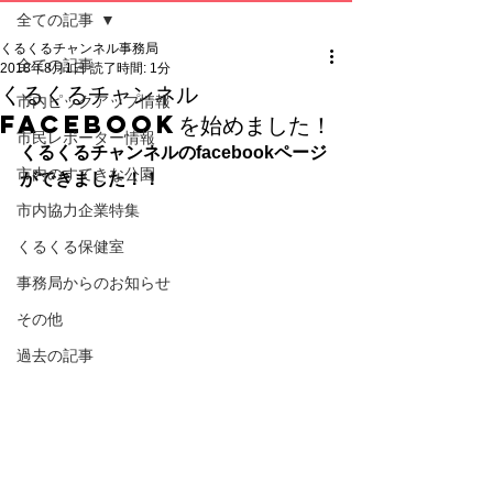
全ての記事
くるくるチャンネル事務局
全ての記事
2018年8月1日
読了時間: 1分
くるくるチャンネル
市内ピックアップ情報
facebookを始めました！
市民レポーター情報
くるくるチャンネルのfacebookページ
市内のすてきな公園
ができました！！
市内協力企業特集
くるくる保健室
事務局からのお知らせ
その他
過去の記事