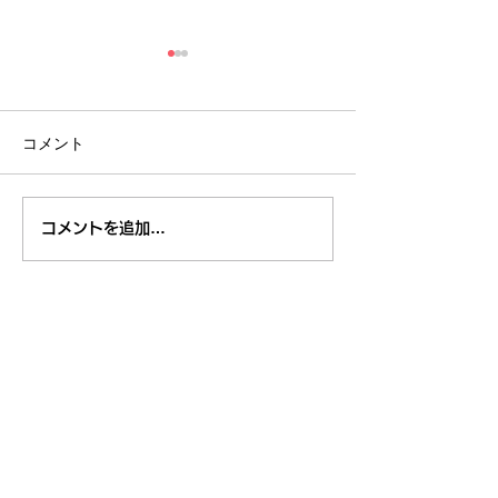
コメント
第８回 くるくるチャン
第８回 くるく
コメントを追加…
ネル川柳コンテスト 全
ネル川柳コンテ
応募作品発表 その６
応募作品発表 
東久留米市コミュニティサイト
運営
委員会
事務局
〒203-0033
東久留米市滝山4-1-10
西部地域センター内