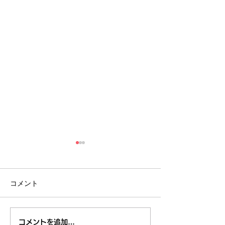
コメント
くるくる保健室No
くるくる保健室
コメントを追加…