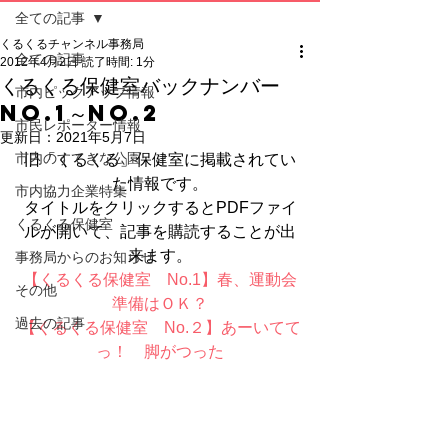
全ての記事
くるくるチャンネル事務局
全ての記事
2012年4月2日
読了時間: 1分
くるくる保健室バックナンバー
市内ピックアップ情報
No.1～No.2
市民レポーター情報
更新日：
2021年5月7日
市内のすてきな公園
旧「くるくる」保健室に掲載されてい
た情報です。
市内協力企業特集
タイトルをクリックするとPDFファイ
くるくる保健室
ルが開いて、記事を購読することが出
来ます。
事務局からのお知らせ
【くるくる保健室　No.1】春、運動会
その他
準備はＯＫ？
過去の記事
【くるくる保健室　No.２】あーいてて
っ！　脚がつった