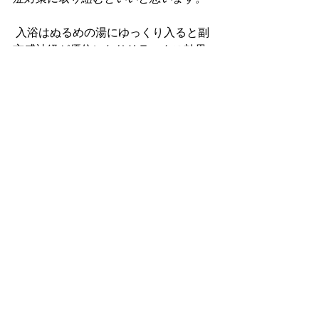
 入浴はぬるめの湯にゆっくり入ると副
交感神経が優位になりリラックス効果
も発揮でき鼻づまり症状に功を奏し、
鼻腔・喉・目の粘膜を潤し膜の修復に
繋がります。
やっぱりここでも最大の敵はストレス
です。
悪玉の強い精神的ストレスが続くと花
粉症の症状が重くなるといわれており
ます。十分な睡眠を薬物療法でコント
ロールし得て寝酒なんか飲まずにリラ
ックスした生活リズムを構築すること
で症状緩和に繋がるでしょう。　当院
（かわい鍼灸院）でも毎年この時期に
なりますと花粉症で困られている患者
様が沢山相談に来られます。花粉症の
耳ツボ療法や薬石浴（ホルミシス）、