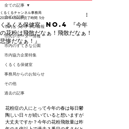
全ての記事
くるくるチャンネル事務局
全ての記事
2013年4月2日
読了時間: 5分
くるくる保健室 No.4 『今年
市内ピックアップ情報
の花粉は飛散だなぁ！飛散だなぁ！
市民レポーター情報
悲惨だなぁ！』
市内のすてきな公園
市内協力企業特集
くるくる保健室
事務局からのお知らせ
その他
過去の記事
花粉症の人にとって今年の春は毎日鬱
陶しい日々が続いていると想いますが
大丈夫ですか？今年の花粉飛散量は昨
年の５倍以上で過去３番目の多さだと