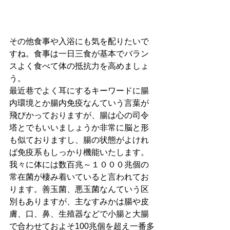
その他食事や入浴にも気を配りたいで
すね。食事は一日三食が基本でバラン
スよく食べて体の抵抗力を高めましょ
う。
最近巷でよく耳にするキーワードに腸
内環境とか腸内免疫なんていう言葉が
飛びかっておりますが、腸は心の司令
塔とでもいいましょうか非常に脳と形
も似ておりますし、腸の状態がよけれ
ば免疫系もしっかり機能いたします。
我々に体には数百兆～１０００兆個の
常在菌が棲み着いていると言われてお
ります。善玉菌、悪玉菌なんていう区
別もありますが、主なすみかは腸や皮
膚、口、鼻、生殖器などで小腸と大腸
で合わせておよそ100兆個を超え一番多