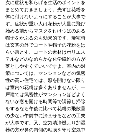
次に症状を和らげる生活のポイントを
まとめておきましょう。先ずは花粉を
体に付けないようにすることが大事で
す。症状が重い人は花粉が大量に飛び
始める前からマスクを付けつばのある
帽子をかぶるのも効果的です。帰宅時
は玄関の外でコートや帽子の花粉をは
らい落とす、コートの素材はポリエス
テルなどのなめらかな化学繊維の方が
落としやすくていいですよ。室内の対
策については、マンションなどの気密
性の高い住宅では、窓を開けない限り
は室内の花粉は多くありませんが、一
戸建ては気密性がマンションほどよく
ないが窓を開ける時間等で調節し掃除
をするなら午後に比べて花粉の飛散量
の少ない午前中に済ませるなどの工夫
が大事です。又、空気清浄機より加湿
器の方が鼻の内側の粘膜を守り空気中