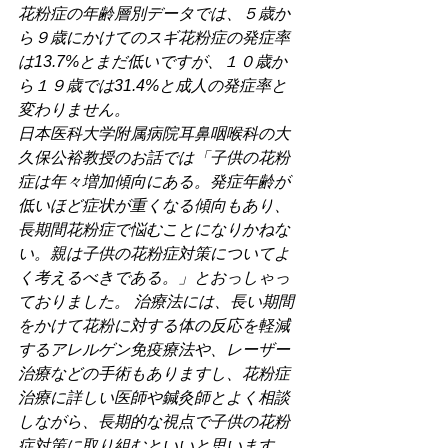
花粉症の年齢層別データでは、５歳か
ら９歳にかけてのスギ花粉症の発症率
は13.7%とまだ低いですが、１０歳か
ら１９歳では31.4%と成人の発症率と
変わりません。
日本医科大学附属病院耳鼻咽喉科の大
久保公裕教授のお話では「子供の花粉
症は年々増加傾向にある。発症年齢が
低いほど症状が重くなる傾向もあり、
長期間花粉症で悩むことになりかねな
い。親は子供の花粉症対策についてよ
く考えるべきである。」とおっしゃっ
ておりました。 治療法には、長い期間
をかけて花粉に対する体の反応を軽減
するアレルゲン免疫療法や、レーザー
治療などの手術もありますし、花粉症
治療に詳しい医師や鍼灸師とよく相談
しながら、長期的な視点で子供の花粉
症対策に取り組むといいと思います。