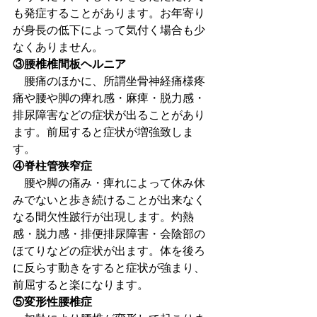
も発症することがあります。お年寄り
が身長の低下によって気付く場合も少
なくありません。
③腰椎椎間板ヘルニア
　腰痛のほかに、所謂坐骨神経痛様疼
痛や腰や脚の痺れ感・麻痺・脱力感・
排尿障害などの症状が出ることがあり
ます。前屈すると症状が増強致しま
す。
④脊柱管狭窄症
　腰や脚の痛み・痺れによって休み休
みでないと歩き続けることが出来なく
なる間欠性跛行が出現します。灼熱
感・脱力感・排便排尿障害・会陰部の
ほてりなどの症状が出ます。体を後ろ
に反らす動きをすると症状が強まり、
前屈すると楽になります。
⑤変形性腰椎症