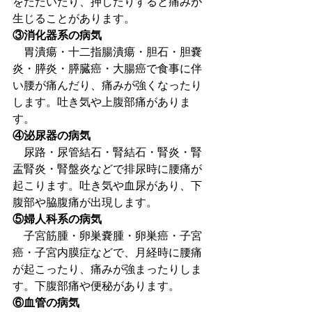
をたたいたり、押したりすると痛みが
生じることがあります。
③消化器系の病気
　胃潰瘍・十二指腸潰瘍・胆石・胆嚢
炎・膵炎・膵臓癌・大腸癌で食事に伴
い腰が痛んだり、痛みが強くなったり
します。吐き気や上腹部痛がありま
す。
④泌尿器の病気
　尿路・尿管結石・腎結石・腎炎・腎
盂腎炎・腎盤炎などで排尿時に腰痛が
起こります。吐き気や血尿があり、下
腹部や脇腹痛が出現します。
⑤婦人科系の病気
　子宮筋腫・卵巣嚢腫・卵巣癌・子宮
癌・子宮内膜症などで、月経時に腰痛
が起こったり、痛みが強まったりしま
す。下腹部痛や便秘があります。
⑥血管の病気