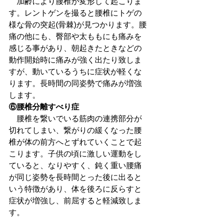
　加齢により腰椎が変形して起こりま
す。レントゲンを撮ると腰椎にトゲの
様な骨の突起(骨棘)が見つかります。腰
痛の他にも、臀部や太ももにも痛みを
感じる事があり、朝起きたときなどの
動作開始時に痛みが強く出たり致しま
すが、動いているうちに症状が軽くな
ります。長時間の同姿勢で痛みが増強
します。
⑥腰椎分離すべり症
　腰椎を繋いでいる筋肉の連携部分が
切れてしまい、繋がりの緩くなった腰
椎が体の前方へとずれていくことで起
こります。子供の頃に激しい運動をし
ていると、なりやすく、鈍く重い腰痛
が同じ姿勢を長時間とった後に出ると
いう特徴があり、体を後ろに反らすと
症状が増強し、前屈すると軽減致しま
す。