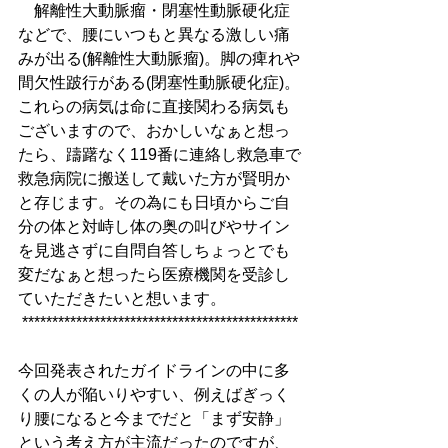
　解離性大動脈瘤・閉塞性動脈硬化症
などで、腰にいつもと異なる激しい痛
みが出る(解離性大動脈瘤)。脚の痺れや
間欠性跛行がある(閉塞性動脈硬化症)。
これらの病気は命に直接関わる病気も
ございますので、おかしいなぁと想っ
たら、躊躇なく119番に連絡し救急車で
救急病院に搬送して戴いた方が賢明か
と存じます。その為にも日頃からご自
分の体と対峙し体の奥の叫びやサイン
を見逃さずに自問自答しちょっとでも
変だなぁと想ったら医療機関を受診し
ていただきたいと想います。
**********************************************
今回発表されたガイドラインの中に多
くの人が陥いりやすい、例えばぎっく
り腰になると今までだと「まず安静」
という考え方が主流だったのですが、