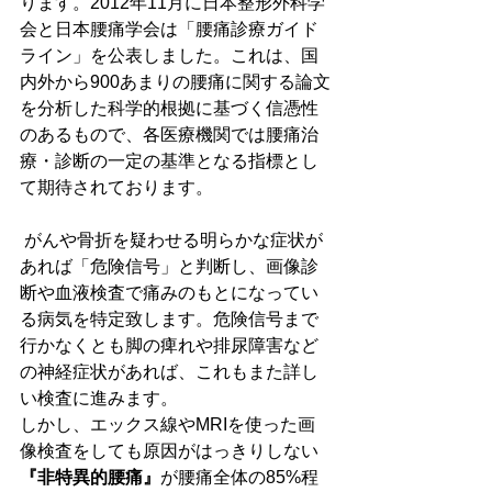
ります。2012年11月に日本整形外科学
会と日本腰痛学会は「腰痛診療ガイド
ライン」を公表しました。これは、国
内外から900あまりの腰痛に関する論文
を分析した科学的根拠に基づく信憑性
のあるもので、各医療機関では腰痛治
療・診断の一定の基準となる指標とし
て期待されております。
 がんや骨折を疑わせる明らかな症状が
あれば「危険信号」と判断し、画像診
断や血液検査で痛みのもとになってい
る病気を特定致します。危険信号まで
行かなくとも脚の痺れや排尿障害など
の神経症状があれば、これもまた詳し
い検査に進みます。
しかし、エックス線やMRIを使った画
像検査をしても原因がはっきりしない
『非特異的腰痛』
が腰痛全体の85%程