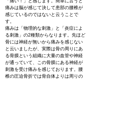
「痛い！」と感じます。簡単に言うと
痛みは脳が感じて決して患部の腰椎が
感じているのではないと云うことで
す。
痛みは「物理的な刺激」と「炎症によ
る刺激」の2種類からなります。先ほど
骨には神経が無いから痛みを感じない
と云いましたが、実際は骨の周りにあ
る骨膜という組織に大量の血管や神経
が通っていて、この骨膜にある神経が
刺激を受け痛みを感じております。腰
椎の圧迫骨折では骨自体よりは周りの
骨膜が損傷してその刺激が脳に行き痛
みを感じているのでしょう。
見える腰痛(特異的腰痛)言い換えれば、
画像で診断のつく腰痛の発信地は椎間
板・椎間関節・仙腸関節(仙骨と腸骨を
結ぶ関節)が殆どですし、見えない腰痛
(非特異的腰痛)は画像診断では判断がつ