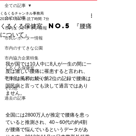
全ての記事
くるくるチャンネル事務局
全ての記事
2013年7月17日
読了時間: 7分
くるくる保健室 No.5 『腰痛
市内ピックアップ情報
について』
市民レポーター情報
市内のすてきな公園
市内協力企業特集
我が国では10人中に8人が一生の間に一
くるくる保健室
度は激しい腰痛に罹患すると言われ、
事務局からのお知らせ
これは風邪に続く第2位の記録で腰痛は
国民病と言っても決して過言ではあり
その他
ません。
過去の記事
全国には2800万人が推定で腰痛を患っ
ていると推測され、40～60代の約4割
が腰痛で悩んでいるというデータがあ