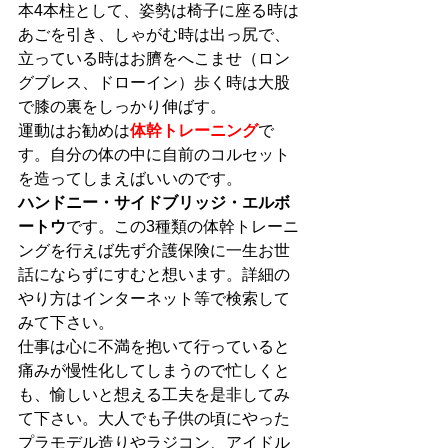
本4本柱として、姿勢は椅子に座る時は
あごを引き、しゃがむ時は出っ尻で、
立っている時はお臍をへこませ（ロン
グブレス、ドローイン）歩く時は大股
で膝の裏をしっかり伸ばす。
運動はお勧め
は
体幹トレーニング
で
す。自分の体の中に自前のコルセット
を造ってしまえばいいのです。
ハンドニー・サイドブリッジ・エルボ
ートウ
です。この3種類の
体幹トレーニ
ング
を行えば先ず介護保険に一生お世
話にならずにすむと想います。詳細の
やり方はインターネット等で検索して
みて下さい。
仕事は心に不満を抱いて行っていると
痛みが慢性化してしまうので忙しくと
も、愉しいと想える工夫を是非してみ
て下さい。大人でも子供の頃にやった
プラモデル造りやラジコン、アイドル