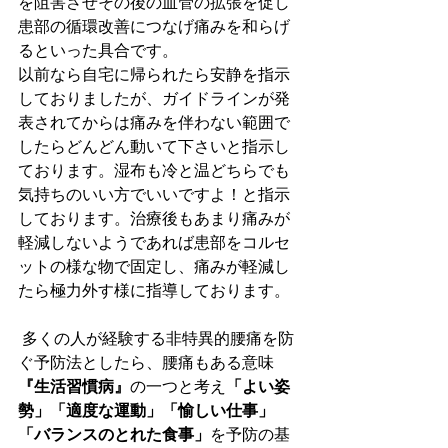
を阻害させその後の血管の拡張を促し
患部の循環改善につなげ痛みを和らげ
るといった具合です。
以前なら自宅に帰られたら安静を指示
しておりましたが、ガイドラインが発
表されてからは痛みを伴わない範囲で
したらどんどん動いて下さいと指示し
ております。湿布も冷と温どちらでも
気持ちのいい方でいいですよ！と指示
しております。治療後もあまり痛みが
軽減しないようであれば患部をコルセ
ットの様な物で固定し、痛みが軽減し
たら極力外す様に指導しております。
 多くの人が経験する非特異的腰痛を防
ぐ予防法としたら、腰痛もある意味
『生活習慣病』
の一つと考え
「よい姿
勢」「適度な運動」「愉しい仕事」
「バランスのとれた食事」
を予防の基