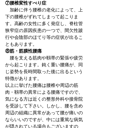
⑦腰椎変性すべり症
　加齢に伴う腰椎の老化によって、上
下の腰椎がずれてしまって起こりま
す。高齢の女性に多く発症し、脊柱管
狭窄症の原因疾患の一つで、間欠性跛
行や会陰部のほてり等の症状が出るこ
ともあります。
⑧筋・筋膜性腰痛
　腰を支える筋肉や靱帯の緊張や疲労
から起こります。鈍く重い腰痛が、同
じ姿勢を長時間取った後に出るという
特徴があります。
以上に挙げた腰痛は腰椎や周辺の筋
肉・靱帯の異常による腰痛ですので、
気になる方は近くの整形外科や接骨院
を受診して下さい。しかし、腰を含め
周辺の組織に異常があって腰が痛いの
ならいいのですが、中には重篤な病気
が隠されている場合もございますの