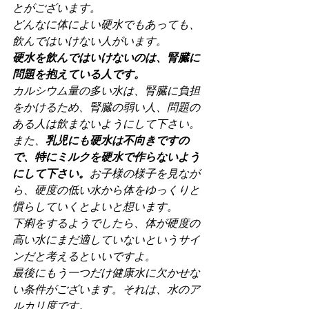
とがございます。
どんなに体によい硬水でもあっても、
飲んではいけない人がいます。
硬水を飲んではいけないのは、腎臓に
問題を抱えている人です。
カルシウム量の多い水は、腎臓に負担
をかけるため、腎臓の弱い人、問題の
ある人は飲まないようにして下さい。
また、
乳児にも硬水は不向きですの
で、特にミルクを硬水で作らないよう
にして下さい。
お子様の様子を見なが
ら、硬度の低い水から体をゆっくりと
慣らしていくとよいと想います。
下痢をするようでしたら、体が硬度の
高い水にまだ適していないというサイ
ンだと考えるといいですよ。
最後にもう一つだけ健康水に欠かせな
い条件がございます。それは、水のア
ルカリ度です。