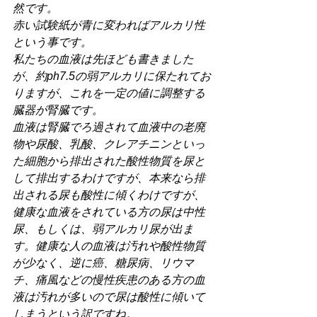
然です。
赤い試験紙が青に変わればアルカリ性
という事です。
私たちの血液は先ほども書きました
が、約ph7.5の弱アルカリに保たれてお
りますが、これを一定の値に調整する
臓器が腎臓です。
血液は腎臓でろ過されて血液中の老廃
物や尿酸、乳酸、クレアチニンといっ
た細胞から排出された酸性物質を尿と
して排出するわけですが、本来なら排
出される尿も酸性に傾くわけですが、
健康な血液をされている方の尿は中性
尿、もしくは、弱アルカリ尿が出ま
す。健康な人の血液は汚れや酸性物質
が少なく、逆に癌、糖尿病、リウマ
チ、痛風などの慢性疾患のある方の血
液は汚れが多いので尿は酸性に傾いて
しまうという訳ですね。