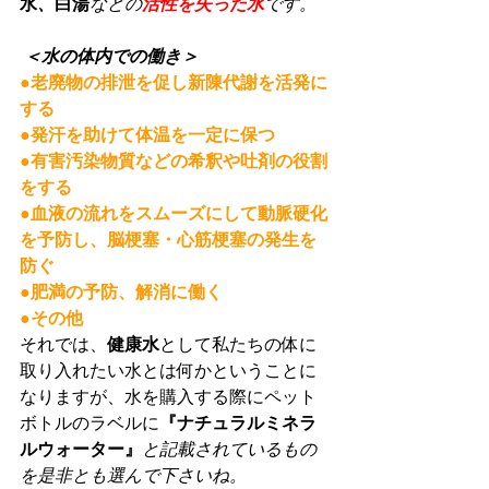
水
、
白湯
などの
活性を失った水
です。
＜水の体内での働き＞
●老廃物の排泄を促し新陳代謝を活発に
する
●発汗を助けて体温を一定に保つ
●有害汚染物質などの希釈や吐剤の役割
をする
●血液の流れをスムーズにして動脈硬化
を予防し、脳梗塞・心筋梗塞の発生を
防ぐ
●肥満の予防、解消に働く
●その他
それでは、
健康水
として私たちの体に
取り入れたい水とは何かということに
なりますが、水を購入する際にペット
ボトルのラベルに
『ナチュラルミネラ
ルウォーター』
と記載されているもの
を是非とも選んで下さいね。