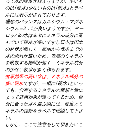
って水の硬度が決まりますが、多いも
のは｢硬水｣少ないものは｢軟水｣とラベ
ルには表示がされております。
理想のバランスはカルシウム：マグネ
シウム＝2：1が良いようですが、ヨー
ロッパの水は非常にミネラル成分に富
んでいて硬水が多いですし日本は国土
の起伏が激しく、高地から低地までの
水の流れが速いため、地層のミネラル
を吸収する期間が短く、ミネラル成分
の少ない軟水が多く作られます。
健康効果の高い水は、ミネラル成分の
多い硬水
ですが、一概に｢硬水｣といっ
ても、含有するミネラルの種類と量に
よって健康効果が違ってくるため、自
分に合った水を選ぶ際には、硬度とミ
ネラルの種類をラベルで確認して下さ
い。
しかし、ここで注意をして頂きたいこ