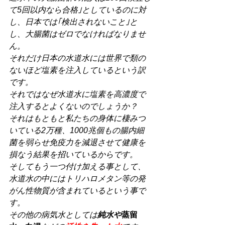
て5回以内なら合格｣としているのに対
し、日本では｢検出されないこと｣と
し、大腸菌はゼロでなければなりませ
ん。
それだけ日本の水道水には世界で類の
ないほど塩素を注入しているという訳
です。
それではなぜ水道水に塩素を高濃度で
注入するとよくないのでしょうか？
それはもともと私たちの身体に棲みつ
いている2万種、1000兆個もの腸内細
菌を弱らせ免疫力を減退させて健康を
損なう結果を招いているからです。
そしてもう一つ付け加える事として、
水道水の中にはトリハロメタン等の発
がん性物質が含まれているという事で
す。
その他の病気水としては
純水や
蒸留