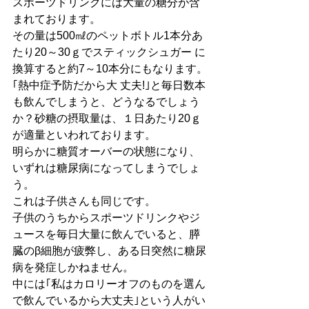
スポーツドリンクには大量の糖分が含
まれております。
その量は500㎖のペットボトル1本分あ
たり20～30ｇでスティックシュガー に
換算すると約7～10本分にもなります。
｢熱中症予防だから大 丈夫!｣と毎日数本
も飲んでしまうと、どうなるでしょう
か？砂糖の摂取量は、１日あたり20ｇ
が適量といわれております。
明らかに糖質オーバーの状態になり、
いずれは糖尿病になってしまうでしょ
う。
これは子供さんも同じです。
子供のうちからスポーツドリンクやジ
ュースを毎日大量に飲んでいると、膵
臓のβ細胞が疲弊し、ある日突然に糖尿
病を発症しかねません。
中には｢私はカロリーオフのものを選ん
で飲んでいるから大丈夫｣という人がい