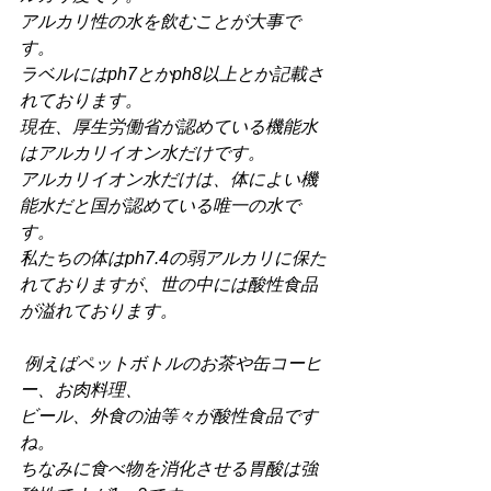
アルカリ性の水を飲むことが大事で
す。
ラベルにはph7とかph8以上とか記載さ
れております。
現在、厚生労働省が認めている機能水
はアルカリイオン水だけです。
アルカリイオン水だけは、体によい機
能水だと国が認めている唯一の水で
す。
私たちの体はph7.4の弱アルカリに保た
れておりますが、世の中には酸性食品
が溢れております。
例えばペットボトルのお茶や缶コーヒ
ー、お肉料理、
ビール、外食の油等々が酸性食品です
ね。
ちなみに食べ物を消化させる胃酸は強