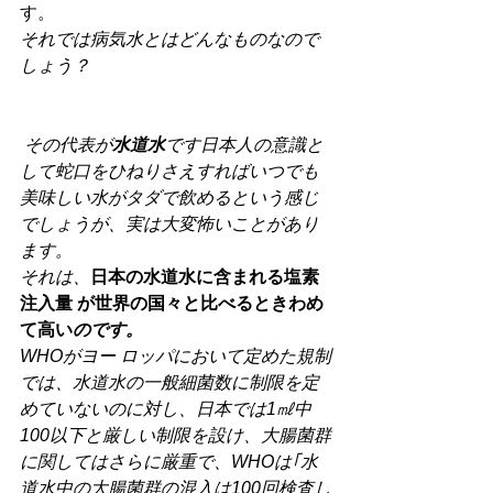
す。
それでは病気水とはどんなものなので
しょう？
その代表が
水道水
です日本人の意識と
して蛇口をひねりさえすればいつでも
美味しい水がタダで飲めるという感じ
でしょうが、実は大変怖いことがあり
ます。
それは、
日本の水道水に含まれる塩素
注入量 が世界の国々と比べるときわめ
て高い
のです。
WHOがヨー ロッパにおいて定めた規制
では、水道水の一般細菌数に制限を定
めていないのに対し、日本では1㎖中
100以下と厳しい制限を設け、大腸菌群
に関してはさらに厳重で、WHOは｢水
道水中の大腸菌群の混入は100回検査し