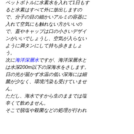
ペットボトルに水素水を入れて1日もす
ると水素はすべて外に放出しますの
で、分子の目の細かいアルミの容器に
入れて空気にも触れない方がいいの
で、蓋やキャップは口の小さいデザイ
ンがいいでしょうし、空気が入らない
ように満タンにして持ち歩きましょ
う。
次に
海洋深層水
ですが、海洋深層水と
は水深200m以下の深海水をさします。
日の光が届かず水温の低い深海には細
菌が少なく、環境汚染も受けていませ
ん。
ただし、海水ですから生のままでは塩
辛くて飲めません。
そこで脱塩や殺菌などの処理が行われ
たうえで、飲み水に加工されます。
海の水とヒトの血清はミネラルの構成
比率がほぼ同じです。