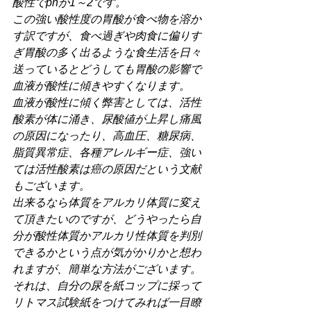
酸性でphが1～2です。
この強い酸性度の胃酸が食べ物を溶か
す訳ですが、食べ過ぎや肉食に偏りす
ぎ胃酸の多く出るような食生活を日々
送っているとどうしても胃酸の影響で
血液が酸性に傾きやすくなります。
血液が酸性に傾く弊害としては、活性
酸素が体に涌き、尿酸値が上昇し痛風
の原因になったり、高血圧、糖尿病、
脂質異常症、各種アレルギー症、強い
ては活性酸素は癌の原因だという文献
もございます。
出来るなら体質をアルカリ体質に変え
て頂きたいのですが、どうやったら自
分が酸性体質かアルカリ性体質を判別
できるかという点が気がかりかと想わ
れますが、簡単な方法がございます。
それは、自分の尿を紙コップに採って
リトマス試験紙をつけてみれば一目瞭