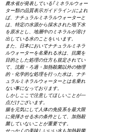
農水省が発表している｢ミネラルウォー
ター類の品質表示ガイドライン｣によれ
ば、ナチュラルミネラルウォーターと
は、特定の水源から採水された地下水
を原水とし、地層中のミネラルが溶け
出している水のことをいいます。
また、日本においてナチュラルミネラ
ルウォーターを名乗れる水は、抗菌を
目的とした処理の仕方も規定されてい
て、沈殿・ろ過・加熱殺菌以外の物理
的・化学的な処理を行った水は、ナチ
ュラルミネラルウォーターとは名乗れ
ない事になっております。
しかしここで注意してほしいことが一
点だけございます。
腸を元気にして人体の免疫系を最大限
に発揮させる水の条件として、加熱殺
菌していないことが重要です。
せっかくの美味しいいい水も加熱殺菌