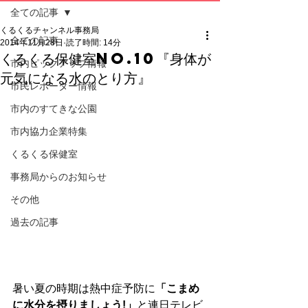
全ての記事
くるくるチャンネル事務局
全ての記事
2014年11月28日
読了時間: 14分
くるくる保健室No.10『身体が
市内ピックアップ情報
元気になる水のとり方』
市民レポーター情報
市内のすてきな公園
市内協力企業特集
くるくる保健室
事務局からのお知らせ
その他
過去の記事
暑い夏の時期は熱中症予防に
「こまめ
に水分を摂りましょう!」
と連日テレビ