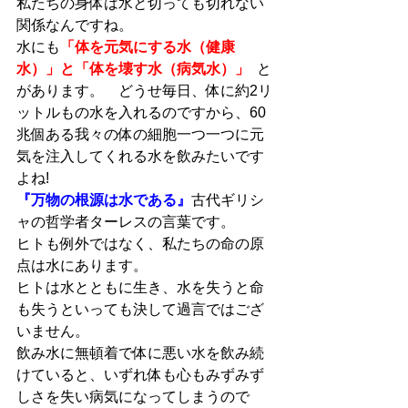
私たちの身体は水と切っても切れない
関係なんですね。
水にも
「体を元気にする水（健康
水）」と「体を壊す水（病気水）」
  と
があります。　どうせ毎日、体に約2リ
ットルもの水を入れるのですから、60
兆個ある我々の体の細胞一つ一つに元
気を注入してくれる水を飲みたいです
よね!
『万物の根源は水である』
古代ギリシ
ャの哲学者ターレスの言葉です。
ヒトも例外ではなく、私たちの命の原
点は水にあります。
ヒトは水とともに生き、水を失うと命
も失うといっても決して過言ではござ
いません。
飲み水に無頓着で体に悪い水を飲み続
けていると、いずれ体も心もみずみず
しさを失い病気になってしまうので