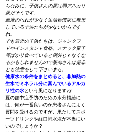
ちなみに、子供さんの尿は弱アルカリ
尿だそうです。
血液の汚れが少なく生活習慣病に罹患
している子供たちが少ないからです
ね。
でも最近の子供たちは、ジャンクフー
ドやインスタント食品、スナック菓子
等ばかり食べていると例外じゃなくな
るかもしれませんので親御さんは是非
とも注意をして下さいませ。
健康水の条件をまとめると、非加熱の
生水でミネラル分に富んでいるアルカ
リ性の水
という風になりますね!
夏の熱中症予防のための水分補給に
は、何が一番良いのか患者さんによく
質問を受けるのですが、果たしてスポ
ーツドリンクや経口補水液が本当にい
いのでしょうか？