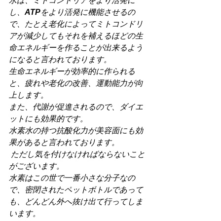
水は、ミトコンドリアをより活発に
し、
ATP
をより活発に機能させるの
で、たとえ老化によってミトコンドリ
アが減少してもそれを補えるほどの生
命エネルギーを作ることが出来るよう
になると言われております。
生命エネルギーが効率的に作られる
と、疲れや老化の改善、運動能力が向
上します。
また、代謝が促進されるので、ダイエ
ットにも効果的です。
水素水の持つ抗酸化力が美容面にも効
果があると言われております。
 ただし気を付けなければならないこと
がございます。
水素はこの世で一番小さな分子なの
で、密閉されたペットボトルであって
も、どんどん外へ抜け出て行ってしま
います。