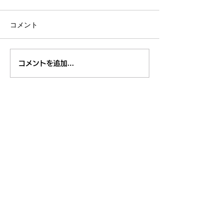
コメント
８月のイベント
【開催報告】くるくるチ
コメントを追加…
ャンネル交流会を開催し
ました！〜つながりから
広がる活動の輪〜
東久留米市コミュニティサイト
運営
委員会
事務局
〒203-0033
東久留米市滝山4-1-10
西部地域センター内