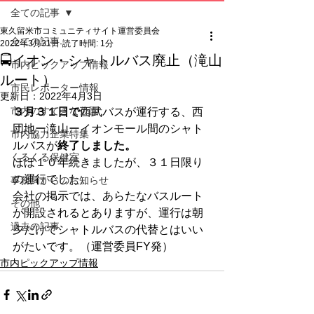
全ての記事
東久留米市コミュニティサイト運営委員会
全ての記事
2022年3月31日
読了時間: 1分
🚍イオン・シャトルバス廃止（滝山
市内ピックアップ情報
ルート）
市民レポーター情報
更新日：
2022年4月3日
市内のすてきな公園
３月３１日で
西武バスが運行する、西
団地ー滝山ーイオンモール間のシャト
市内協力企業特集
ルバスが
終了しました。
くるくる保健室
ほぼ１０年続きましたが、３１日限り
の運行でした。
事務局からのお知らせ
会社の掲示では、あらたなバスルート
その他
が開設されるとありますが、運行は朝
過去の記事
夕だけでシャトルバスの代替とはいい
がたいです。（運営委員FY発）
市内ピックアップ情報