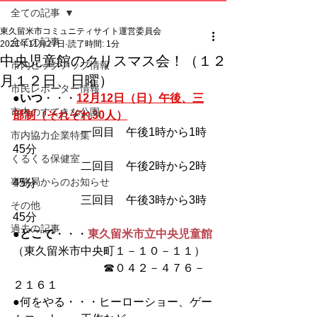
全ての記事
東久留米市コミュニティサイト運営委員会
全ての記事
2021年11月27日
読了時間: 1分
中央児童館のクリスマス会！（１２
市内ピックアップ情報
月１２日、日曜）
市民レポーター情報
●
いつ
・・・
12月12日（日）午後、三
市内のすてきな公園
部制（それぞれ30人）
　　　　　　一回目　午後1時から1時
市内協力企業特集
45分
くるくる保健室
　　　　　　二回目　午後2時から2時
事務局からのお知らせ
45分
　　　　　　三回目　午後3時から3時
その他
45分
過去の記事
●
どこで
・・・
東久留米市立中央児童館
（東久留米市中央町１－１０－１１）
　　　　　　　　☎０４２－４７６－
２１６１
●何をやる・・・ヒーローショー、ゲー