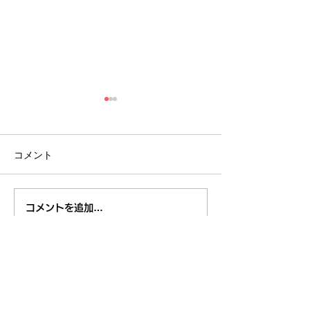
コメント
８月のイベント
【開催報告】くるくるチ
コメントを追加…
ャンネル交流会を開催し
ました！〜つながりから
広がる活動の輪〜
東久留米市コミュニティサイト
運営
委員会