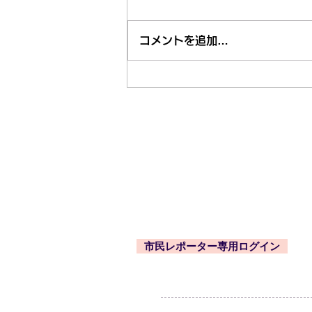
コメントを追加…
市内近隣のお祭り・お出かけ
情報はくるくる案内所で
東久留米市コミュニティサイト
運営委
事務局
〒203-0033
東久留米市滝山4-1-10
西部地域センター内
市民レポーター専用ログイン
-