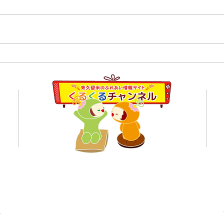
８月１日,２日清瀬駅南口ふ
7月
れあい通り夏祭り
学校
員会
くるくるチャンネル応援企業の紹介ページはこちら
© 東久留米のふれあい情報サイト くるくるチャンネル 2021