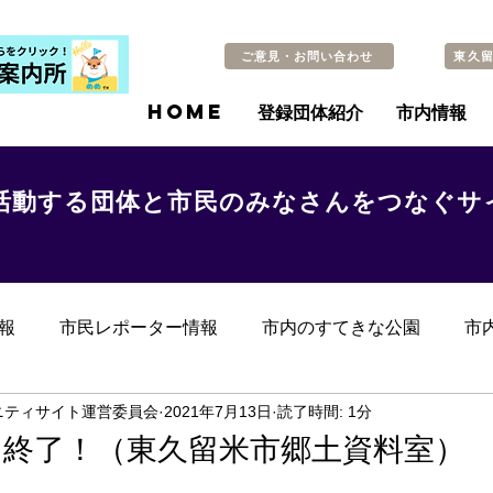
ご意見・お問い合わせ
東久
HOME
登録団体紹介
市内情報
活動する団体と市民のみなさんをつなぐサ
報
市民レポーター情報
市内のすてきな公園
市
らのお知らせ
その他
過去の記事
ニティサイト運営委員会
2021年7月13日
読了時間: 1分
は終了！（東久留米市郷土資料室）