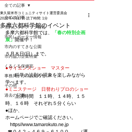
全ての記事
東久留米市コミュニティサイト運営委員会
全ての記事
2022年4月17日
読了時間: 1分
多摩六都科学館のイベント
市内ピックアップ情報
多摩六都科学館では、
「春の特別企画
市民レポーター情報
展」
開催中！
市内のすてきな公園
５月８日(日）まで。
市内協力企業特集
くるくる保健室
●サイエンスショー　マスター
　　科学の法則や現象を楽しみながら
事務局からのお知らせ
学べます。
その他
●ミニステージ　日替わりプロのショー
過去の記事
　　上演時間　１１時、１４時、１５
時、１６時　それぞれ５分くらい
●ほか、
ホームページでご確認ください。
　https//www.tamarokuto.ne.jp
  ☎０４２－４６９－６１００　　（運