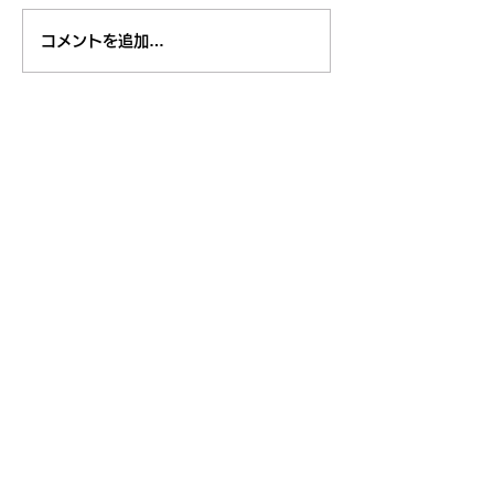
８月１日,２日清瀬駅南口
7月29日～3
コメントを追加…
ふれあい通り夏祭り
米学校給食栄養
東久留米市コミュニティサイト
運営
委員会
事務局
〒203-0033
東久留米市滝山4-1-10
西部地域センター内