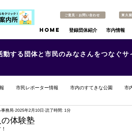
ご意見・お問い合わせ
東久
HOME
登録団体紹介
市内情報
活動する団体と市民のみなさんをつなぐサ
報
市民レポーター情報
市内のすてきな公園
市
らのお知らせ
その他
過去の記事
ル事務局
2025年2月10日
読了時間: 1分
人の体験塾
す！