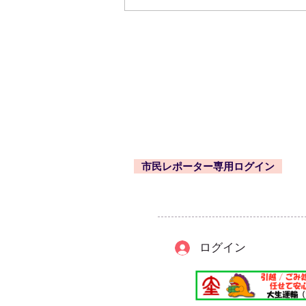
市内近隣のお祭り・お出かけ
情報はくるくる案内所で
東久留米市コミュニティサイト
運営委
事務局
〒203-0033
東久留米市滝山4-1-10
西部地域センター内
市民レポーター専用ログイン
-
ログイン