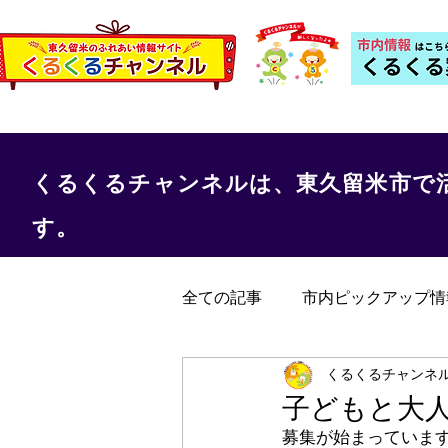
くるくるチャンネルは、東久留米市で
す。
全ての記事
市内ピックアップ情
くるくる保健室
事務局か
くるくるチャンネ
子どもと大
募集が始まっていま