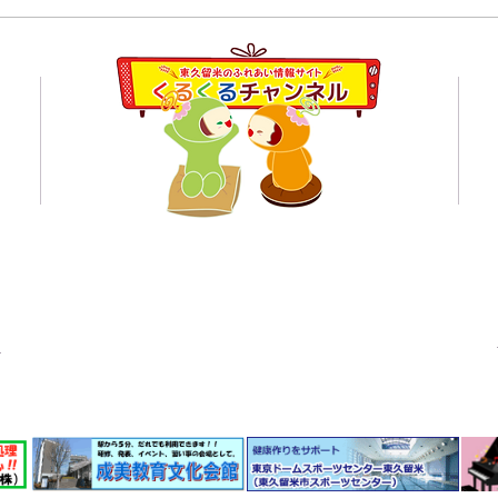
８月１日,２日清瀬駅南口ふ
7月
れあい通り夏祭り
学校
員会
くるくるチャンネル応援企業の紹介ページはこちら
© 東久留米のふれあい情報サイト くるくるチャンネル 2021