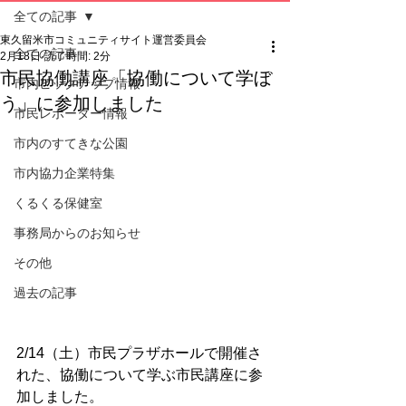
全ての記事
東久留米市コミュニティサイト運営委員会
全ての記事
2月18日
読了時間: 2分
市民協働講座「協働について学ぼ
市内ピックアップ情報
う」に参加しました
市民レポーター情報
市内のすてきな公園
市内協力企業特集
くるくる保健室
事務局からのお知らせ
その他
過去の記事
2/14（土）市民プラザホールで開催さ
れた、協働について学ぶ市民講座に参
加しました。