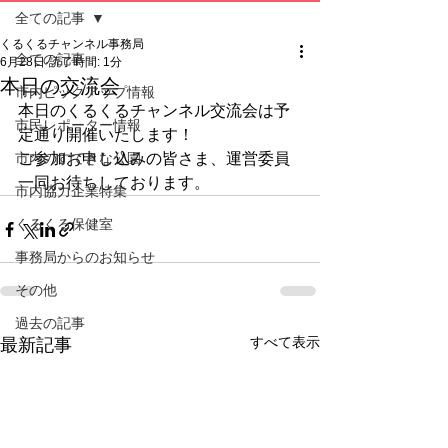
全ての記事
くるくるチャンネル事務局
全ての記事
6月28日
読了時間: 1分
本日の交流会
市内ピックアップ情報
本日のくるくるチャンネル交流会は予
市民レポーター情報
定通り開催いたします！
市内のすてきな公園
ご参加お申し込みの皆さま、運営委員
一同お待ちしております。
市内協力企業特集
くるくる保健室
事務局からのお知らせ
その他
過去の記事
すべて表示
最新記事