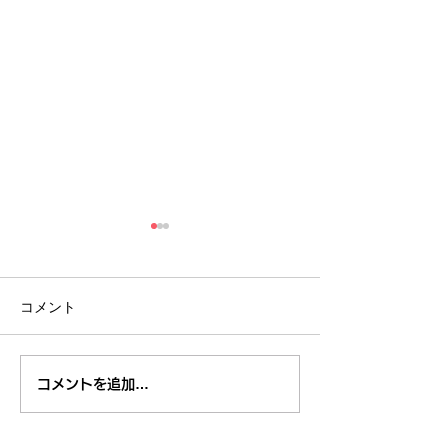
コメント
８月１日,２日清瀬駅南口
7月29日～3
コメントを追加…
ふれあい通り夏祭り
米学校給食栄養