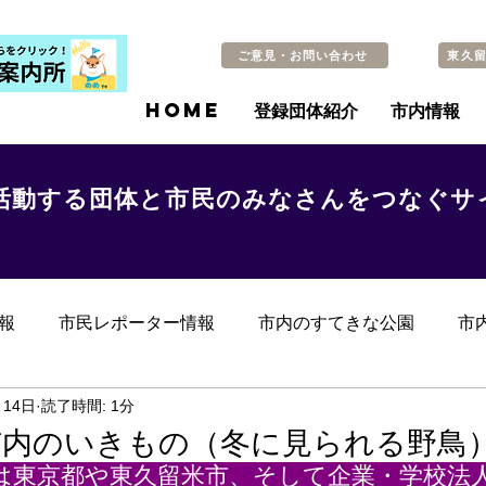
ご意見・お問い合わせ
東久
HOME
登録団体紹介
市内情報
活動する団体と市民のみなさんをつなぐサ
報
市民レポーター情報
市内のすてきな公園
市
らのお知らせ
その他
過去の記事
月14日
読了時間: 1分
市内のいきもの（冬に見られる野鳥
は東京都や東久留米市、そして企業・学校法