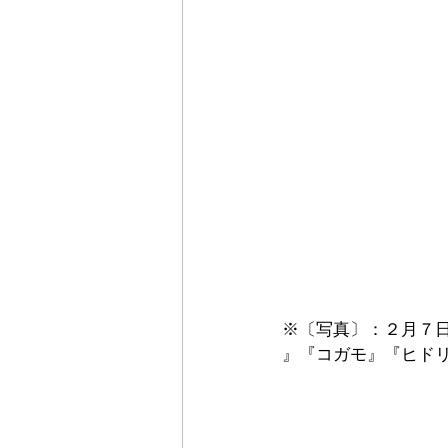
※〔写真〕：２月７
』『コガモ』『ヒド