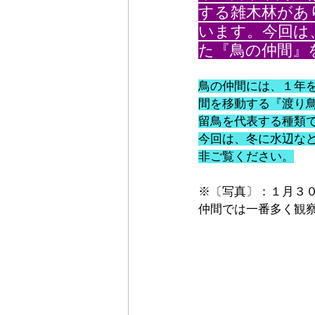
する雑木林があ
います。今回は
た『鳥の仲間』
鳥の仲間には、１年
間を移動する『渡り
留鳥を代表する種類
今回は、冬に水辺な
非ご覧ください。
※〔写真〕：１月３
仲間では一番多く観