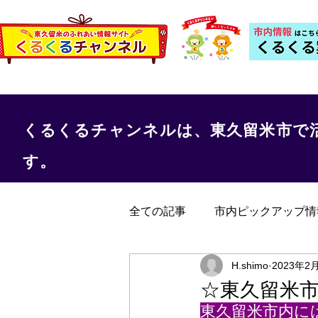
くるくるチャンネルは、東久留米市で
す。
全ての記事
市内ピックアップ情
くるくる保健室
事務局か
H.shimo
2023年2
☆東久留米
東久留米市内に