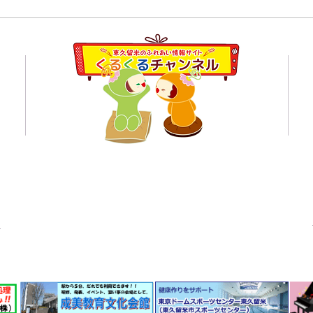
2日
☆東久留米市内のいきもの
（１月に観察した野鳥）の紹
員会
介！
くるくるチャンネル応援企業の紹介ページはこちら
© 東久留米のふれあい情報サイト くるくるチャンネル 2021