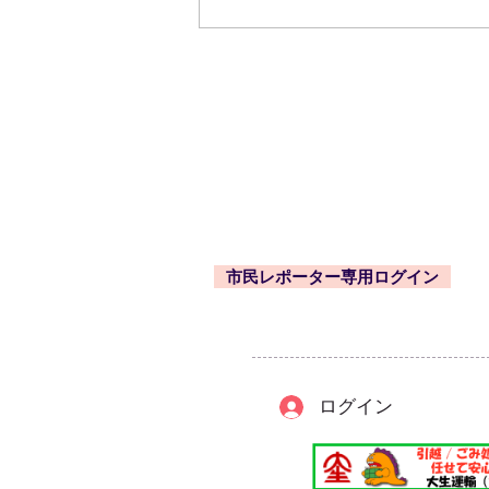
☆東久留米市内のいきものな
ど（２月に観察した野鳥・そ
東久留米市コミュニティサイト
運営委
の他）の紹介！
事務局
〒203-0033
東久留米市滝山4-1-10
西部地域センター内
市民レポーター専用ログイン
-
ログイン