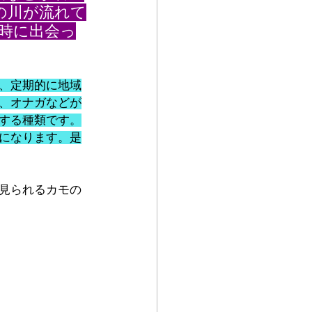
の川が流れて
時に出会っ
、定期的に地域
、オナガなどが
する種類です。
になります。是
見られるカモの