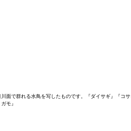
日川面で群れる水鳥を写したものです。『ダイサギ』『コサ
リガモ』