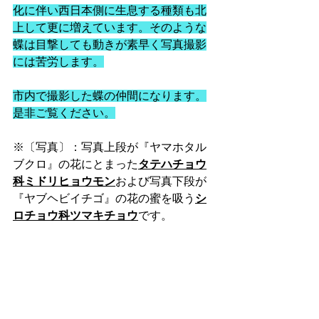
化に伴い西日本側に生息する種類も北
上して更に増えています。そのような
蝶は目撃しても動きが素早く写真撮影
には苦労します。
市内で撮影した蝶の仲間になります。
是非ご覧ください。
※〔写真〕：写真上段が『ヤマホタル
ブクロ』の花にとまった
タテハチョウ
科ミドリヒョウモン
および写真下段が
『ヤブヘビイチゴ』の花の蜜を吸う
シ
ロチョウ科ツマキチョウ
です。