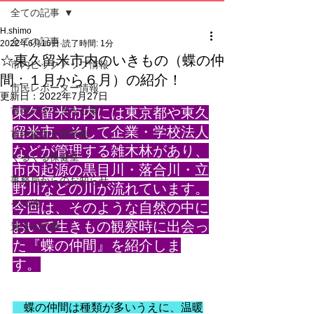
全ての記事
H.shimo
全ての記事
2022年6月16日
読了時間: 1分
☆東久留米市内のいきもの（蝶の仲
市内ピックアップ情報
間：１月から６月）の紹介！
市民レポーター情報
更新日：
2022年7月27日
市内のすてきな公園
東久留米市内には東京都や東久
留米市、そして企業・学校法人
市内協力企業特集
などが管理する雑木林があり、
くるくる保健室
市内起源の黒目川・落合川・立
事務局からのお知らせ
野川などの川が流れています。
その他
今回は、そのような自然の中に
おいて生きもの観察時に出会っ
過去の記事
た『蝶の仲間』を紹介しま
す。
　蝶の仲間は種類が多いうえに、温暖