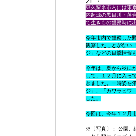
東久留米市内には東
内起源の黒目川・落
て生きもの観察時に
今年市内で観察した
観察したことがない
ジ」などの目撃情報
今年は、夏から秋に
して、１２月に入っ
きました。一時姿を
ジ」、「カワラヒワ
した。
今回は、今年１２月
※〔写真〕：
 公園