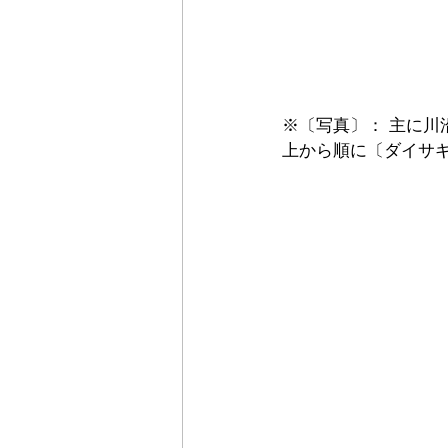
※〔写真〕：
 主に
上から順に〔ダイサ