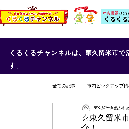
くるくるチャンネルは、東久留米市で
す。
全ての記事
市内ピックアップ情
くるくる保健室
事務局か
東久留米自然ふれあ
☆東久留米
介！