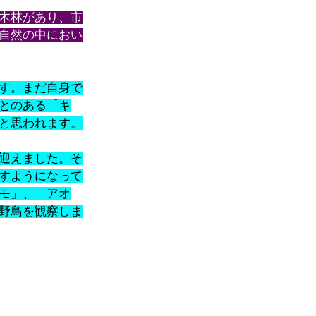
木林があり、市
自然の中におい
す。まだ自身で
とのある「キ
と思われます。
迎えました。そ
すようになって
モ」、「アオ
野鳥を観察しま