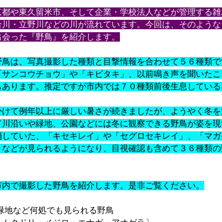
京都や東久留米市、そして企業・学校法人などが管理する雑
合川・立野川などの川が流れています。今回は、そのような
出会った『野鳥』を紹介します。
野鳥は、写真撮影した種類と目撃情報を合わせて５６種類で
「サンコウチョウ」や「キビタキ」、以前鳴き声を聞いたこ
もあります。推定ですが市内では７０種類前後生息している
かけて例年以上に厳しい暑さが続きましたが、ようやく冬を
て川沿いや緑地、公園などには冬に観察できる野鳥が姿を現
消していた、「キセキレイ」や「セグロセキレイ」、「マガ
」などが見られるようになり、目視確認も含めて３６種類の
市内で撮影した野鳥を紹介します。是非ご覧ください。
、緑地など何処でも見られる野鳥