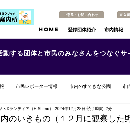
ご意見・お問い合わせ
東久
HOME
登録団体紹介
市内情報
活動する団体と市民のみなさんをつなぐサ
報
市民レポーター情報
市内のすてきな公園
市
らのお知らせ
その他
過去の記事
いボランティア（H.Shimo）
2024年12月28日
読了時間: 2分
市内のいきもの（１２月に観察した