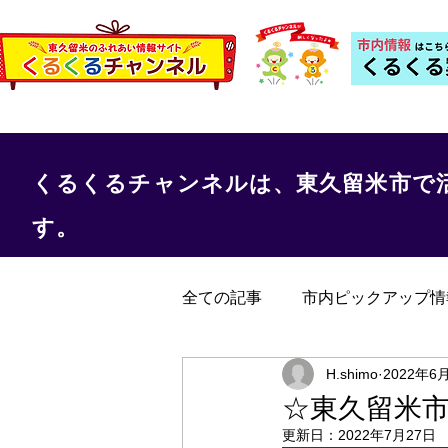
くるくるチャンネルは、東久留米市で
す。
全ての記事
市内ピックアップ情
くるくる保健室
事務局か
H.shimo
2022年6
☆東久留米
更新日：
2022年7月27日