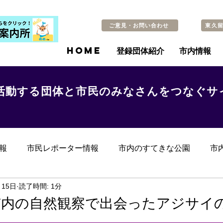
ご意見・お問い合わせ
東久
HOME
登録団体紹介
市内情報
活動する団体と市民のみなさんをつなぐサ
報
市民レポーター情報
市内のすてきな公園
市
らのお知らせ
その他
過去の記事
月15日
読了時間: 1分
市内の自然観察で出会ったアジサイ