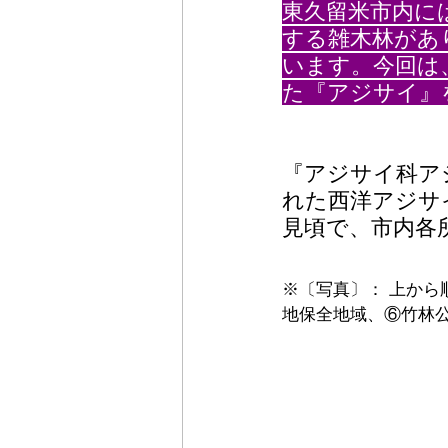
東久留米市内に
する雑木林があ
います。今回は
た『アジサイ』
『アジサイ科ア
れた西洋アジサ
見頃で、市内各
※〔写真〕： 上か
地保全地域、⑥竹林