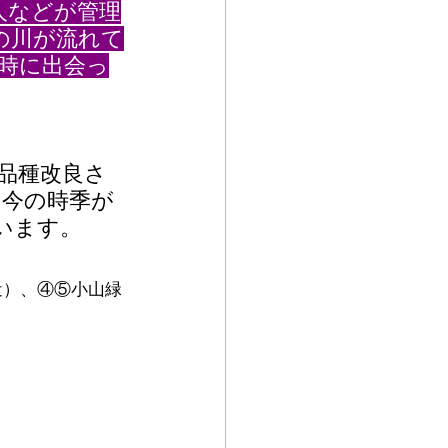
人などが管理
の川が流れて
時に出会っ
品種改良さ
に今の時季が
います。
近）、④⑤小山緑