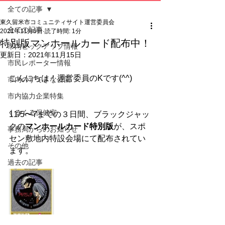
全ての記事
東久留米市コミュニティサイト運営委員会
全ての記事
2021年11月6日
読了時間: 1分
特別版マンホールカード配布中！
市内ピックアップ情報
更新日：
2021年11月15日
市民レポーター情報
こんにちは！運営委員のKです(^^)
市内のすてきな公園
市内協力企業特集
くるくる保健室
11/5〜7までの３日間、ブラックジャッ
クの
マンホールカード特別版
が、スポ
事務局からのお知らせ
セン敷地内特設会場にて配布されてい
その他
ます。
過去の記事