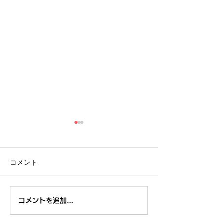
コメント
８月のイベント
【開催報告】くるくるチ
コメントを追加…
ャンネル交流会を開催し